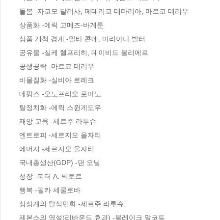
돌봄 -자코모 달리사, 페데리코 데마리아, 마르코 데리우  

상품화 -에릭 고메즈-바게툰  

상품 개척 경계 -말타 콘데, 마리아나 발터  

공유물 -실케 헬프리히, 데이비드 볼리에르  

공생공락 -마르코 데리우  

비물질화 -실비아 로레크  

데팡스 -오노프리오 로마노  

탈정치화 -에릭 스윈게도우  

재앙 교육 -세르주 라투슈  

엔트로피 -세르지오 울자티  

에머지 -세르지오 울자티  

국내총생산(GDP) -댄 오닐  

성장 -피터 A. 빅토르  

행복 -필카 세쿨로바  

상상계의 탈식민화 -세르주 라투슈  

제본스의 역설(리바운드 효과) -블레이크 알코트  
