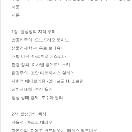
서문  

서론  

1장  탈성장의 지적 뿌리

반공리주의 -오노프리오 로마노  

생물경제학 -마우로 보나유티  

개발 비판 -아르투로 에스코바  

환경 정의 -이사벨 앙게로브스키  

환경주의 -조안 마르티네스-알리에  

사회적 메타볼리즘 -알레프굴 H. 소르만  

정치생태학 -수잔 폴슨  

정상 상태 경제 -조수아 팔리  

2장  탈성장의 핵심

자율성 -마르코 데리우  

자본주의 -디에고 안드레우치, 테렌스 맥도너우  
