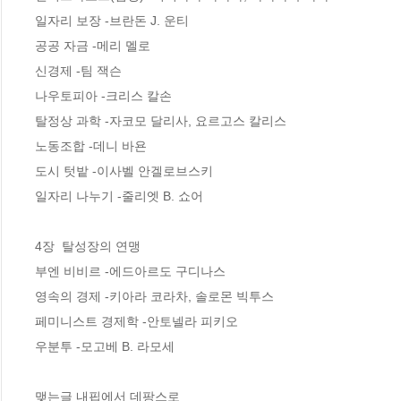
일자리 보장 -브란돈 J. 운티  

공공 자금 -메리 멜로  

신경제 -팀 잭슨  

나우토피아 -크리스 칼손  

탈정상 과학 -자코모 달리사, 요르고스 칼리스  

노동조합 -데니 바욘  

도시 텃밭 -이사벨 안겔로브스키  

일자리 나누기 -줄리엣 B. 쇼어  

4장  탈성장의 연맹

부엔 비비르 -에드아르도 구디나스  

영속의 경제 -키아라 코라차, 솔로몬 빅투스  

페미니스트 경제학 -안토넬라 피키오  

우분투 -모고베 B. 라모세  

맺는글 내핍에서 데팡스로  
