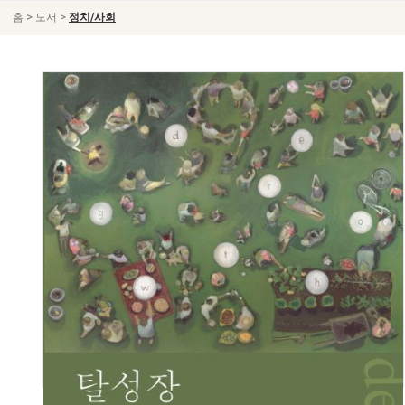
>
>
홈
도서
정치/사회