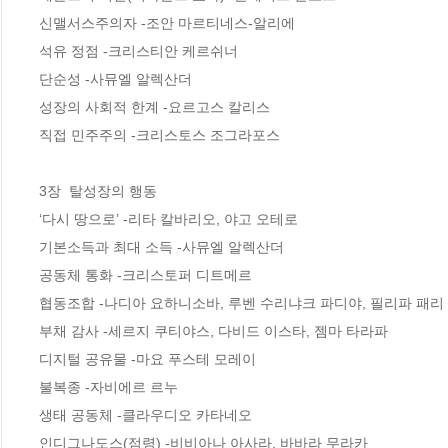
신맬서스주의자 -조안 마르티네스-알리에  

석유 정점 -크리스티안 케르쉬너  

단순성 -사뮤엘 알렉산더  

성장의 사회적 한계 -요르고스 칼리스  

직접 민주주의 -크리스토스 조그라포스  

3장  탈성장의 행동

‘다시 땅으로’ -리타 칼바리오, 야고 오테로  

기본소득과 최대 소득 -사뮤엘 알렉산더  

공동체 통화 -크리스토퍼 디트메르  

협동조합 -나디아 요하니소바, 루벤 수리냐크 파디야, 필리파 패리  
부채 감사 -세르지 쿠티야스, 다비드 이스타, 젬마 타라파  

디지털 공유물 -마요 푸스테 모레이  

불복종 -자비에르 르누  

생태 공동체 -클라우디오 카타네오  

인디그나도스(점령) -비비아나 아사라, 바바라 무라카  
