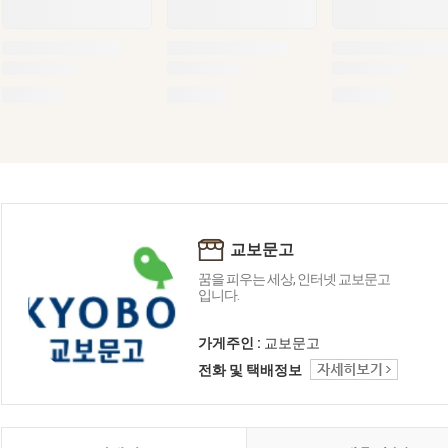
교보문고
꿈을 피우는 세상, 인터넷 교보문고
입니다.
가게주인 :
교보문고
전화 및 택배정보