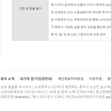
4) 시간이 경과하여 상품의 가치가 현저히 감
교환 및 환불 불가
5) 상세정보 또는 사용설명서에 안내된 주의사
6) 사전예약 또는 주문제작으로 통해 소비자
7) 복제가 가능한 상품 등의 포장을 훼손한 경
8) 맛, 향, 색 등 단순 기호차이에 의한 경우
꽃마 소개
내가게 열기(입점안내)
개인정보처리방침
이용약관
찾
상호:올블룸 주식회사 | 도로명주소:(27453) 충청북도 충주시 노은면 솔고개로 
사업자등록번호:105-86-84013 | 업태 및 종목:소매/전자상거래 | 통신판매
대표전화:
| 팩스:043-853-3384 | 개인정보관리책임자:이승호
1644-8422
pr