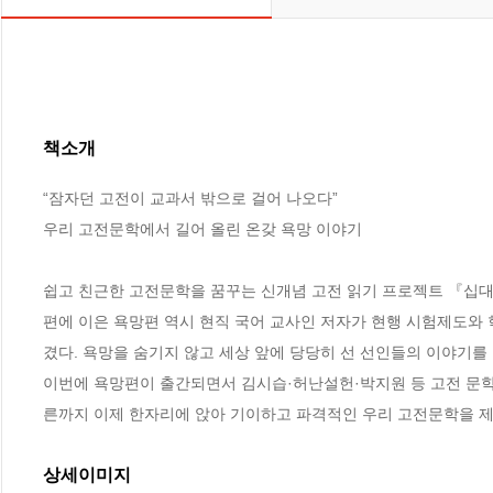
책소개
“잠자던 고전이 교과서 밖으로 걸어 나오다”

우리 고전문학에서 길어 올린 온갖 욕망 이야기

쉽고 친근한 고전문학을 꿈꾸는 신개념 고전 읽기 프로젝트 『십대를
편에 이은 욕망편 역시 현직 국어 교사인 저자가 현행 시험제도와 
겼다. 욕망을 숨기지 않고 세상 앞에 당당히 선 선인들의 이야기를
이번에 욕망편이 출간되면서 김시습·허난설헌·박지원 등 고전 문학사
른까지 이제 한자리에 앉아 기이하고 파격적인 우리 고전문학을 제
상세이미지