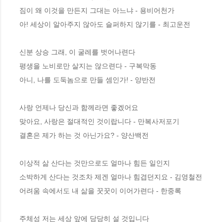
짐이 왜 이것을 만든지 그대는 아느냐 - 용비어천가

아! 세상이 알아주지 않아도 슬퍼하지 않기를 - 최고운전

신분 상승 그래, 이 굴레를 벗어나련다 

평생을 노비로만 살지는 않으련다 - 구복막동 

아니, 나를 도둑놈으로 만들 셈인가! - 양반전 

사랑 언제나 당신과 함께라면 좋겠어요 

맞아요, 사랑은 절대적인 것이랍니다 - 만복사저포기 

결혼은 제가 하는 것 아닌가요? - 양산백전

이상적 삶 산다는 것만으로도 얼마나 힘든 일인지 

소박하게 산다는 것조차 제겐 얼마나 힘겹던지요 - 김영철전 

어려움 속에서도 내 삶을 꿋꿋이 이어가련다 - 한중록 

주체성 저는 세상 앞에 당당히 설 것입니다 
