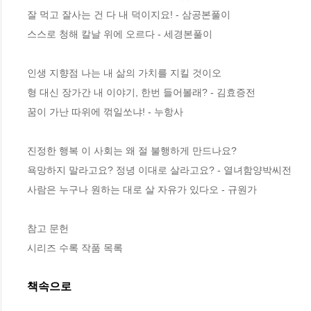
잘 먹고 잘사는 건 다 내 덕이지요! - 삼공본풀이 

스스로 청해 칼날 위에 오르다 - 세경본풀이

인생 지향점 나는 내 삶의 가치를 지킬 것이오 

형 대신 장가간 내 이야기, 한번 들어볼래? - 김효증전

꿈이 가난 따위에 꺾일쏘냐! - 누항사 

진정한 행복 이 사회는 왜 절 불행하게 만드나요? 

욕망하지 말라고요? 정녕 이대로 살라고요? - 열녀함양박씨전 

사람은 누구나 원하는 대로 살 자유가 있다오 - 규원가 

참고 문헌

시리즈 수록 작품 목록
책속으로