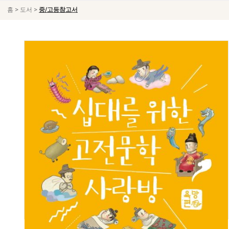
>
>
홈
도서
중/고등참고서