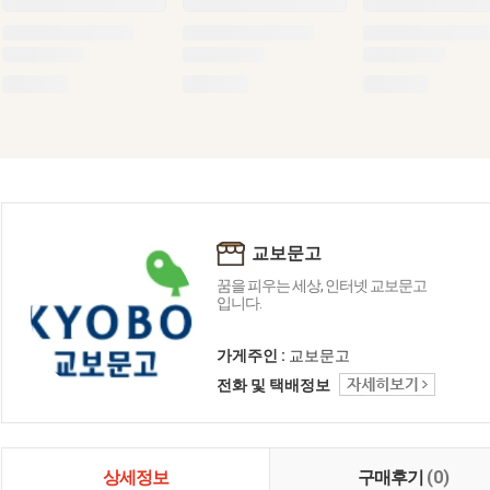
교보문고
꿈을 피우는 세상, 인터넷 교보문고
입니다.
가게주인 :
교보문고
전화 및 택배정보
상세정보
구매후기
(0)