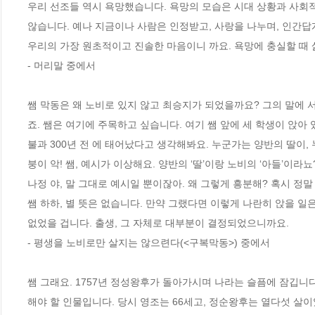
우리 선조들 역시 욕망했습니다. 욕망의 모습은 시대 상황과 사회적
않습니다. 예나 지금이나 사람은 인정받고, 사랑을 나누며, 인간답게
우리의 가장 원초적이고 진솔한 마음이니 까요. 욕망에 충실할 때 삶
- 머리말 중에서
쌤 막동은 왜 노비로 있지 않고 최승지가 되었을까요? 그의 말에 서
죠. 쌤은 여기에 주목하고 싶습니다. 여기 쌤 앞에 세 학생이 앉아
불과 300년 전 에 태어났다고 생각해봐요. 누군가는 양반의 딸이,
붕이 악! 쌤, 예시가 이상해요. 양반의 ‘딸’이랑 노비의 ‘아들’이라뇨?
나정 야, 말 그대로 예시일 뿐이잖아. 왜 그렇게 흥분해? 혹시 정말 
쌤 하하, 별 뜻은 없습니다. 만약 그랬다면 이렇게 나란히 앉을 일
없었을 겁니다. 출생, 그 자체로 대부분이 결정되었으니까요. 
- 평생을 노비로만 살지는 않으련다(<구복막동>) 중에서
쌤 그래요. 1757년 정성왕후가 돌아가시며 나라는 슬픔에 잠깁니다
해야 할 인물입니다. 당시 영조는 66세고, 정순왕후는 열다섯 살