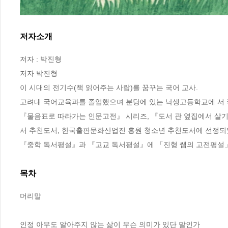
저자소개
저자 : 박진형

저자 박진형

이 시대의 전기수(책 읽어주는 사람)를 꿈꾸는 국어 교사. 

고려대 국어교육과를 졸업했으며 분당에 있는 낙생고등학교에 서 국
『물음표로 따라가는 인문고전』 시리즈, 『도서 관 옆집에서 살기』,
서 추천도서, 한국출판문화산업진 흥원 청소년 추천도서에 선정되었다
『중학 독서평설』과 『고교 독서평설』에 「진형 쌤의 고전평설」을
목차
머리말

인정 아무도 알아주지 않는 삶이 무슨 의미가 있단 말인가 
