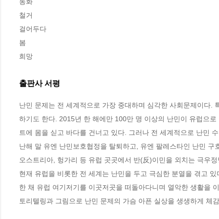
동화

철거

걸어두다

봄

희망
출판사 서평
난민 문제는 전 세계적으로 가장 중대하며 심각한 사회문제이다. 특
하기도 한다. 2015년 한 해에만 100만 명 이상의 난민이 유럽
트에 몸을 싣고 바다를 건너고 있다. 그러나 전 세계적으로 난민 
난해 말 유엔 난민보호협정을 탈퇴하고, 유엔 팔레스타인 난민 구호
오스트리아, 헝가리 등 유럽 곳곳에서 반(反)이민을 외치는 극우정
현재 유럽을 비롯한 전 세계는 난민을 두고 극심한 분열을 겪고 있
한 채 유럽 여기저기를 이곳저곳을 떠돌아다니며 열악한 생활을 이어
토리텔링과 그림으로 난민 문제의 가슴 아픈 실상을 생생하게 체감하