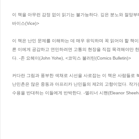
이 책을 아무런 감정 없이 읽기는 불가능하다. 깊은 분노와 절망부터 따
바이스(Vice)>

이 책은 난민 문제를 이해하는 데 매우 유익하며 꼭 읽어야 할 책
른 이에게 공감하고 연민하려면 고통의 현장을 직접 목격해야만 한다
다. -존 요헤이(John Yohe), <코믹스 불러틴(Comics Bulletin)>

커다란 그림과 풍부한 색채로 시선을 사로잡는 이 책은 사람들로 북
난민촌은 많은 중동과 아프리카 난민들의 제2의 고향이었다. 작가
수용을 반대하는 이들에게 반박한다. -엘리너 시핸(Eleanor Sheehan