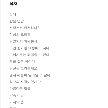
목차
칼레

짧은 만남

프랑스는 안전하다?

상상의 크리켓

당일치기 자원봉사

이건 한가한 여행이 아니다

오렌지로는 해결할 수 없다

영화 같은 이야기

당신을 그려줄게요

왠지 싸움이 일어날 것 같다

최고의 시절이었지만...

아름다운 얼굴

약속의 날

마지막 춤
