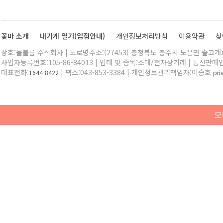
꽃마 소개
내가게 열기(입점안내)
개인정보처리방침
이용약관
찾
상호:올블룸 주식회사 | 도로명주소:(27453) 충청북도 충주시 노은면 솔고개로 
사업자등록번호:105-86-84013 | 업태 및 종목:소매/전자상거래 | 통신판매
대표전화:
| 팩스:043-853-3384 | 개인정보관리책임자:이승호
1644-8422
pr
모