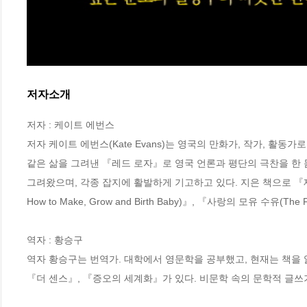
저자소개
저자 : 케이트 에번스

저자 케이트 에번스(Kate Evans)는 영국의 만화가, 작가, 활동
같은 삶을 그려낸 『레드 로자』로 영국 언론과 평단의 극찬을 한
그려왔으며, 각종 잡지에 활발하게 기고하고 있다. 지은 책으로 『재미있는
How to Make, Grow and Birth Baby)』, 『사랑의 모유 수유(The F
역자 : 황승구

역자 황승구는 번역가. 대학에서 영문학을 공부했고, 현재는 책을 읽
『더 센스』, 『증오의 세계화』가 있다. 비문학 속의 문학적 글쓰