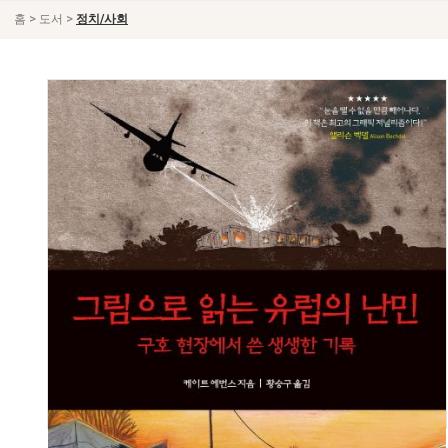
>
>
홈
도서
정치/사회