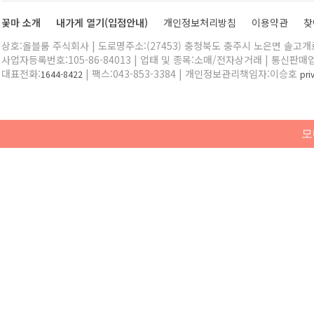
꽃마 소개
내가게 열기(입점안내)
개인정보처리방침
이용약관
찾
상호:올블룸 주식회사 | 도로명주소:(27453) 충청북도 충주시 노은면 솔고개로 
사업자등록번호:105-86-84013 | 업태 및 종목:소매/전자상거래 | 통신판매
대표전화:
| 팩스:043-853-3384 | 개인정보관리책임자:이승호
1644-8422
pr
모