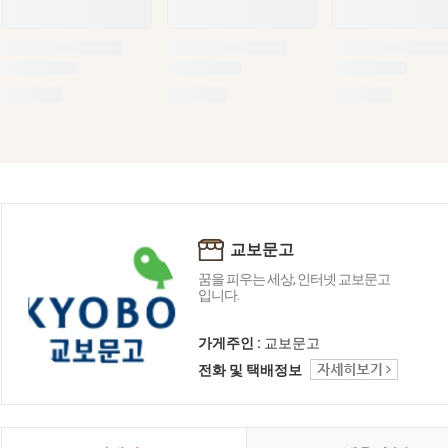
교보문고
꿈을 피우는 세상, 인터넷 교보문고
입니다.
가게주인 :
교보문고
전화 및 택배정보