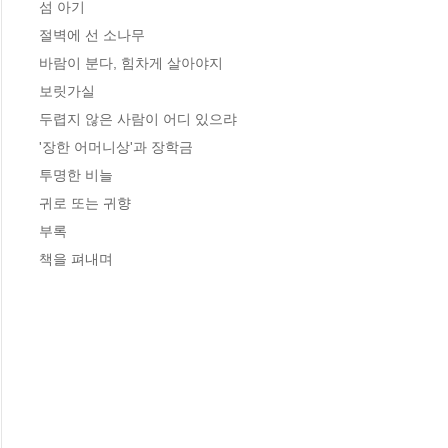
섬 아기

절벽에 선 소나무

바람이 분다, 힘차게 살아야지

보릿가실

두렵지 않은 사람이 어디 있으랴

'장한 어머니상'과 장학금

투명한 비늘

귀로 또는 귀향

부록

책을 펴내며