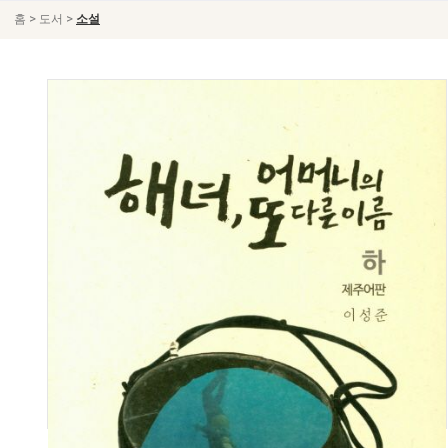
>
>
홈
도서
소설