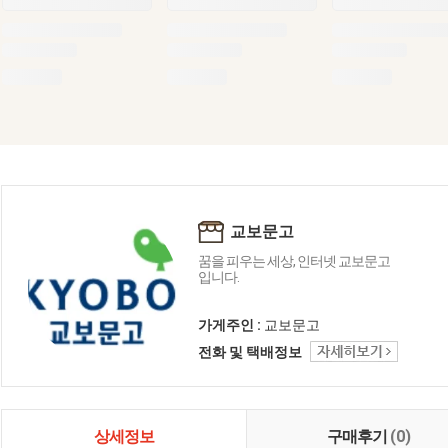
교보문고
꿈을 피우는 세상, 인터넷 교보문고
입니다.
가게주인 :
교보문고
전화 및 택배정보
상세정보
구매후기
(0)