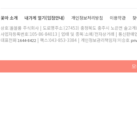
꽃마 소개
내가게 열기(입점안내)
개인정보처리방침
이용약관
찾
상호:올블룸 주식회사 | 도로명주소:(27453) 충청북도 충주시 노은면 솔고개로 
사업자등록번호:105-86-84013 | 업태 및 종목:소매/전자상거래 | 통신판매
대표전화:
| 팩스:043-853-3384 | 개인정보관리책임자:이승호
1644-8422
pr
모