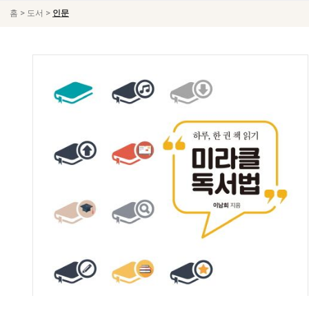
>
>
홈
도서
인문