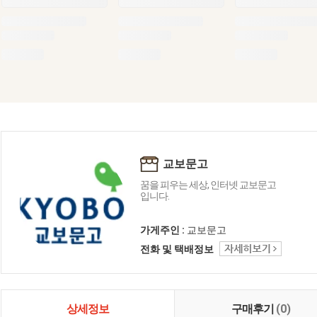
교보문고
꿈을 피우는 세상, 인터넷 교보문고
입니다.
가게주인 :
교보문고
전화 및 택배정보
상세정보
구매후기
(0)