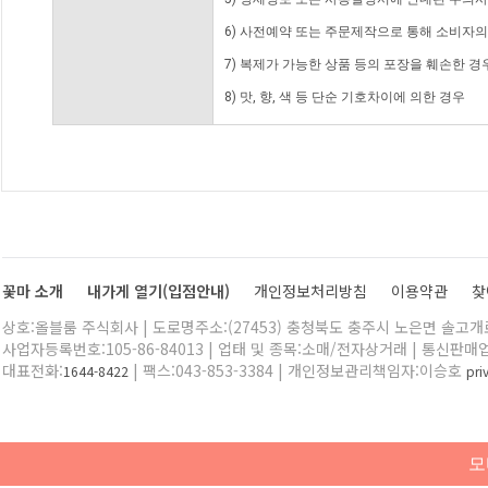
6) 사전예약 또는 주문제작으로 통해 소비자
7) 복제가 가능한 상품 등의 포장을 훼손한 경
8) 맛, 향, 색 등 단순 기호차이에 의한 경우
꽃마 소개
내가게 열기(입점안내)
개인정보처리방침
이용약관
찾
상호:올블룸 주식회사 | 도로명주소:(27453) 충청북도 충주시 노은면 솔고개로 
사업자등록번호:105-86-84013 | 업태 및 종목:소매/전자상거래 | 통신판매
대표전화:
| 팩스:043-853-3384 | 개인정보관리책임자:이승호
1644-8422
pr
모