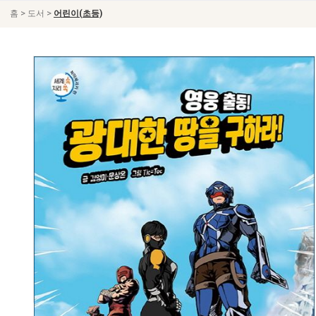
>
>
홈
도서
어린이(초등)