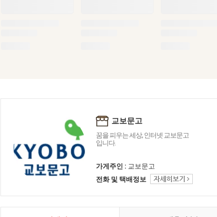
교보문고
꿈을 피우는 세상, 인터넷 교보문고
입니다.
가게주인 :
교보문고
전화 및 택배정보