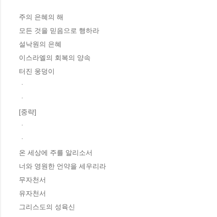
주의 은혜의 해

모든 것을 믿음으로 행하라

설낙원의 은혜

이스라엘의 회복의 양속

터진 웅덩이

ㆍ

ㆍ

[중략]

ㆍ

ㆍ

온 세상에 주를 알리소서

너와 영원한 언약을 세우리라

무자천서

유자천서

그리스도의 성육신