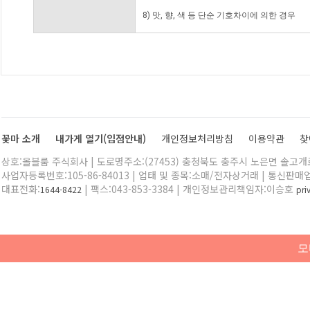
8) 맛, 향, 색 등 단순 기호차이에 의한 경우
꽃마 소개
내가게 열기(입점안내)
개인정보처리방침
이용약관
찾
상호:올블룸 주식회사 | 도로명주소:(27453) 충청북도 충주시 노은면 솔고개로 
사업자등록번호:105-86-84013 | 업태 및 종목:소매/전자상거래 | 통신판매
대표전화:
| 팩스:043-853-3384 | 개인정보관리책임자:이승호
1644-8422
pr
모