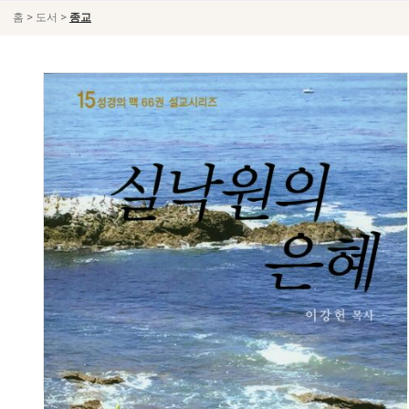
>
>
홈
도서
종교