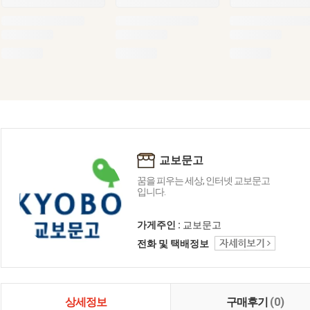
교보문고
꿈을 피우는 세상, 인터넷 교보문고
입니다.
가게주인 :
교보문고
전화 및 택배정보
상세정보
구매후기
(0)