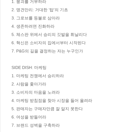
1. 붕괴를 거부하라

2. 명견만리: 거대한 ‘탑’의 기초

3. 그로브를 등불로 삼아라

4. 생존하려면 진화하라 

5. 체스판 위에서 승리의 깃발을 휘날리다

6. 혁신은 소비자의 집에서부터 시작된다

7. P&G의 길을 결정하는 자는 누구인가

SIDE DISH: 마케팅

1. 마케팅 전쟁에서 승리하라

2. 사람을 좇아가라

3. 소비자의 마음을 노려라

4. 마케팅 받침점을 찾아 시장을 들어 올려라

5. 판매자는 구매자만큼 잘 알지 못한다

6. 여성을 받들어라 

7. 브랜드 성벽을 구축하라
