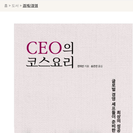
>
>
홈
도서
경제/경영