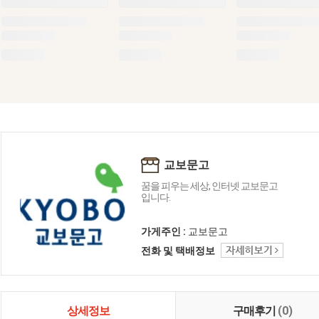
교보문고
꿈을 피우는 세상, 인터넷 교보문고
입니다.
가게주인 :
교보문고
전화 및 택배정보
상세정보
구매후기
(0)