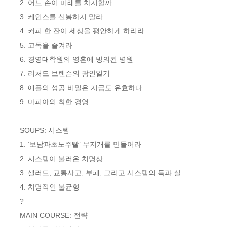
2. 어느 손이 미래를 차지할까

3. 케인스를 신봉하지 말라

4. 커피 한 잔이 세상을 평안하게 하리라

5. 고독을 즐겨라

6. 경영대학원의 영혼에 빙의된 병원

7. 리처드 브랜슨의 광인일기

8. 애플의 성공 비밀은 지금도 유효하다

9. 마피아의 착한 경영

SOUPS: 시스템

1. ‘보남파초노주빨’ 무지개를 만들어라

2. 시스템이 불러온 치명상

3. 샐러드, 교통사고, 부패, 그리고 시스템의 득과 실

4. 치명적인 불균형

?

MAIN COURSE: 전략
