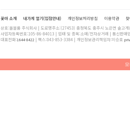
꽃마 소개
내가게 열기(입점안내)
개인정보처리방침
이용약관
찾
상호:올블룸 주식회사 | 도로명주소:(27453) 충청북도 충주시 노은면 솔고개로 
사업자등록번호:105-86-84013 | 업태 및 종목:소매/전자상거래 | 통신판매
대표전화:
| 팩스:043-853-3384 | 개인정보관리책임자:이승호
1644-8422
pr
모