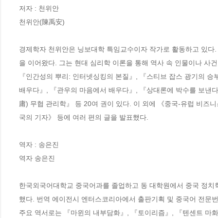
저자 : 천위안

천위안(陳禹安)

경제학자 천위안은 닝보대학 특임교수이자 작가로 활동하고 있다. 미
을 이어왔다. 그는 현대 심리학 이론을 통해 역사 속 인물이나 사건
『인간성의 뿌리: 인터넷싱킹의 본질』, 『스티브 잡스 광기의 승
배우다』, 『관우의 마음에서 배우다』, 『상대론에 박수를 보낸다
庸) 무협 관리학』 등 20여 권이 있다. 이 외에 《중국-유럽 비즈
국의 기자》 등에 여러 편의 글을 발표했다.

역자 : 송은진

역자 송은진

한국외국어대학교 중국어과를 졸업하고 동 대학원에서 중국 정치
했다. 번역 에이전시 엔터스코리아에서 출판기획 및 중국어 전문번
주요 역서로는 『마윈의 내부담화』, 『토이리즘』, 『텐센트 마화텅