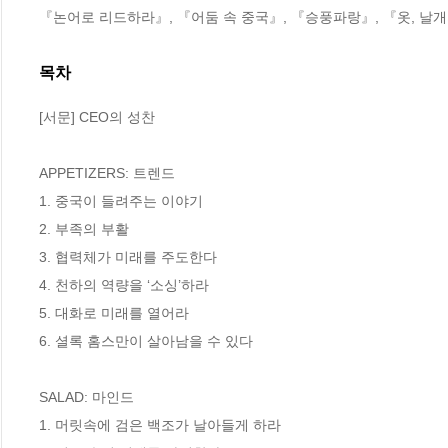
『논어로 리드하라』, 『어둠 속 중국』, 『승풍파랑』, 『옷, 날개
목차
[서문] CEO의 성찬

APPETIZERS: 트렌드

1. 중국이 들려주는 이야기

2. 부족의 부활

3. 협력체가 미래를 주도한다 

4. 천하의 역량을 ‘소싱’하라

5. 대화로 미래를 열어라

6. 셜록 홈스만이 살아남을 수 있다 

SALAD: 마인드

1. 머릿속에 검은 백조가 날아들게 하라
