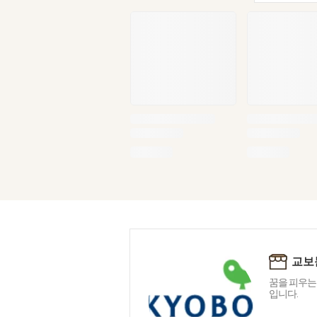
교보
꿈을 피우는
입니다.