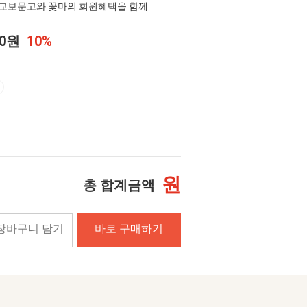
교보문고와 꽃마의 회원혜택을 함께
00원
10%
원
총 합계금액
장바구니 담기
바로 구매하기