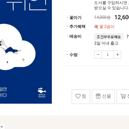
도서를 구입하시면 
받으실 수 있습니다.
12,6
14,000원
ㆍ꽃마가
ㆍ추가혜택
꽃 2송이
ㆍ배송비
조건부무료배송
2일 이내 출고
ㆍ수량
찜
선물
+