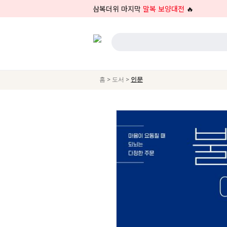
삼복더위 마지막
말복 보양대전
🔥
>
>
홈
도서
인문