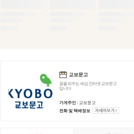
교보문고
꿈을 피우는 세상, 인터넷 교보문고
입니다.
가게주인 :
교보문고
전화 및 택배정보