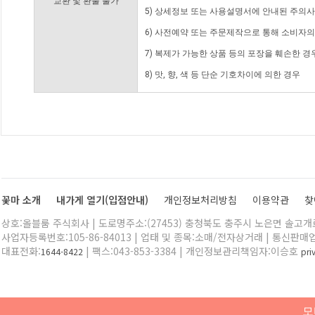
교환 및 환불 불가
5) 상세정보 또는 사용설명서에 안내된 주의사
6) 사전예약 또는 주문제작으로 통해 소비자
7) 복제가 가능한 상품 등의 포장을 훼손한 경
8) 맛, 향, 색 등 단순 기호차이에 의한 경우
꽃마 소개
내가게 열기(입점안내)
개인정보처리방침
이용약관
찾
상호:올블룸 주식회사 | 도로명주소:(27453) 충청북도 충주시 노은면 솔고개로 
사업자등록번호:105-86-84013 | 업태 및 종목:소매/전자상거래 | 통신판매
대표전화:
| 팩스:043-853-3384 | 개인정보관리책임자:이승호
1644-8422
pr
모