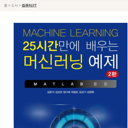
>
>
홈
도서
컴퓨터/IT