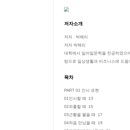
저자소개
저자 : 박해리

저자 박해리

대학에서 일어일문학을 전공하였으며 
탕으로 일상생활과 비즈니스에 도움이
목차
PART 01 인사 표현

01인사할 때  13

02외출할 때  15

03근황을 물을 때  17

04처음 만났을 때  19
