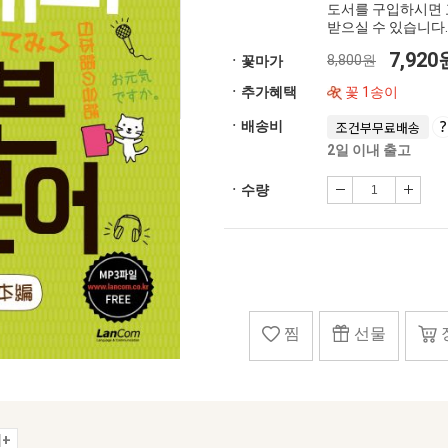
도서를 구입하시면 
받으실 수 있습니다.
7,92
8,800원
ㆍ꽃마가
ㆍ추가혜택
꽃 1송이
ㆍ배송비
조건부무료배송
2일 이내 출고
ㆍ수량
찜
선물
+