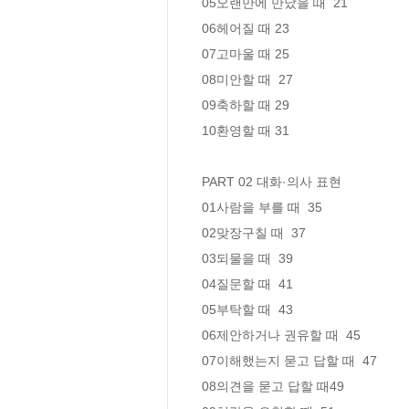
05오랜만에 만났을 때  21

06헤어질 때 23

07고마울 때 25

08미안할 때  27

09축하할 때 29

10환영할 때 31

PART 02 대화·의사 표현

01사람을 부를 때  35

02맞장구칠 때  37

03되물을 때  39

04질문할 때  41

05부탁할 때  43

06제안하거나 권유할 때  45

07이해했는지 묻고 답할 때  47

08의견을 묻고 답할 때49
