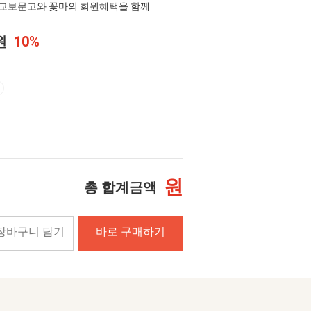
교보문고와 꽃마의 회원혜택을 함께
0원
10%
원
총 합계금액
장바구니 담기
바로 구매하기