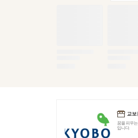
교보
꿈을 피우는
입니다.