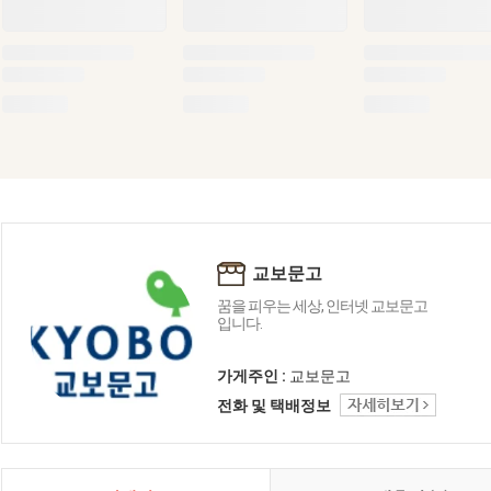
교보문고
꿈을 피우는 세상, 인터넷 교보문고
입니다.
가게주인 :
교보문고
전화 및 택배정보