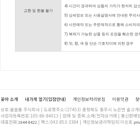
4) 시간이 경과하여 상품의 가치가 현저히 감
교환 및 환불 불가
5) 상세정보 또는 사용설명서에 안내된 주의사
6) 사전예약 또는 주문제작으로 통해 소비자
7) 복제가 가능한 상품 등의 포장을 훼손한 경
8) 맛, 향, 색 등 단순 기호차이에 의한 경우
꽃마 소개
내가게 열기(입점안내)
개인정보처리방침
이용약관
찾
상호:올블룸 주식회사 | 도로명주소:(27453) 충청북도 충주시 노은면 솔고개로 
사업자등록번호:105-86-84013 | 업태 및 종목:소매/전자상거래 | 통신판매
대표전화:
| 팩스:043-853-3384 | 개인정보관리책임자:이승호
1644-8422
pr