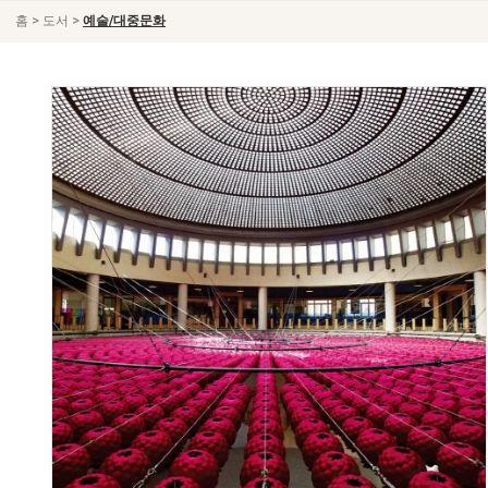
>
>
홈
도서
예술/대중문화