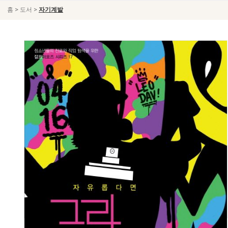
>
>
홈
도서
자기계발