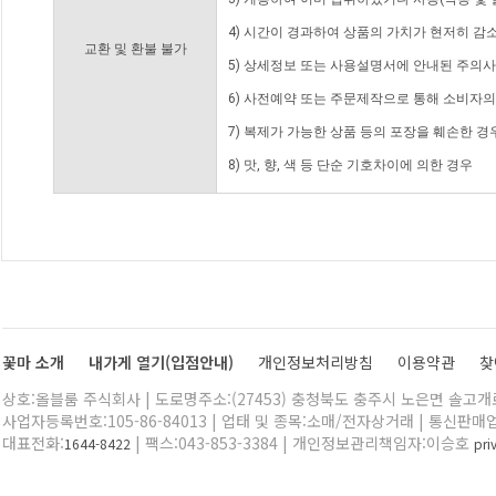
4) 시간이 경과하여 상품의 가치가 현저히 감
교환 및 환불 불가
5) 상세정보 또는 사용설명서에 안내된 주의사
6) 사전예약 또는 주문제작으로 통해 소비자
7) 복제가 가능한 상품 등의 포장을 훼손한 경
8) 맛, 향, 색 등 단순 기호차이에 의한 경우
꽃마 소개
내가게 열기(입점안내)
개인정보처리방침
이용약관
찾
상호:올블룸 주식회사 | 도로명주소:(27453) 충청북도 충주시 노은면 솔고개로 
사업자등록번호:105-86-84013 | 업태 및 종목:소매/전자상거래 | 통신판매
대표전화:
| 팩스:043-853-3384 | 개인정보관리책임자:이승호
1644-8422
pr