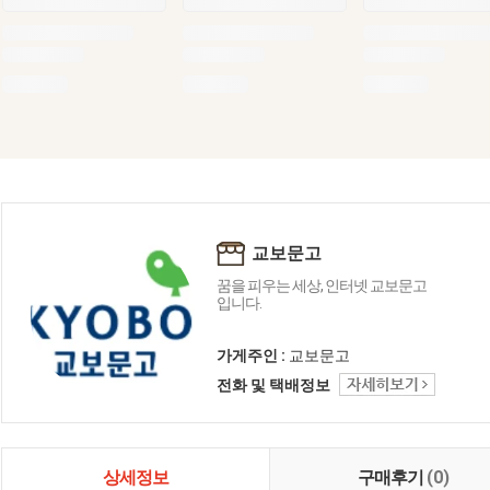
교보문고
꿈을 피우는 세상, 인터넷 교보문고
입니다.
가게주인 :
교보문고
전화 및 택배정보
상세정보
구매후기
(0)