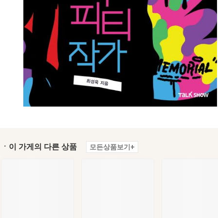
ㆍ이 가게의 다른 상품
모든상품보기+