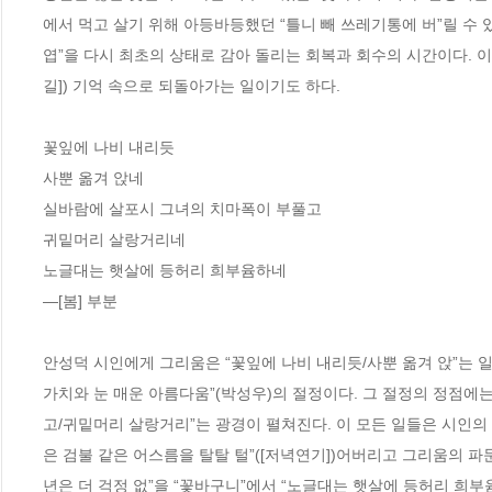
에서 먹고 살기 위해 아등바등했던 “틀니 빼 쓰레기통에 버”릴 수
엽”을 다시 최초의 상태로 감아 돌리는 회복과 회수의 시간이다. 
길]) 기억 속으로 되돌아가는 일이기도 하다. 

꽃잎에 나비 내리듯

사뿐 옮겨 앉네

실바람에 살포시 그녀의 치마폭이 부풀고

귀밑머리 살랑거리네 

노글대는 햇살에 등허리 희부윰하네 

―[봄] 부분

안성덕 시인에게 그리움은 “꽃잎에 나비 내리듯/사뿐 옮겨 앉”는 일
가치와 눈 매운 아름다움”(박성우)의 절정이다. 그 절정의 정점에는
고/귀밑머리 살랑거리”는 광경이 펼쳐진다. 이 모든 일들은 시인의
은 검불 같은 어스름을 탈탈 털”([저녁연기])어버리고 그리움의 파
년은 더 걱정 없”을 “꽃바구니”에서 “노글대는 햇살에 등허리 희부