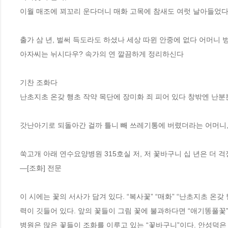
이월 매조에 꾀꼬리 운다더니 매화 고목에 참새도 여럿 날아들었다
출가 삼 년, 벌써 득도라도 하셨나 세상 따윈 안중에 없다 어머니 벙
아자씨는 뉘시다우? 속가의 연 깔끔하게 정리하신다 

기찬 조화다 

난초지초 온갖 행초 작약 목단에 장미화 죄 피어 있다 창밖엔 난분
갓난아기로 되돌아간 걸까 틀니 빼 쓰레기통에 버렸더라는 어머니,
쑥고개 아래 연수요양병원 315호실 저, 저 꽃바구니 십 년은 더 걱
―[조화] 전문

이 시에는 꽃의 서사가 담겨 있다. “복사꽃” “매화” “난초지초 온
력이 깃들어 있다. 앞의 꽃들이 그림 꽃에 불과하다면 “애기똥풀꽃”
병원은 많은 꽃들이 조화를 이루고 있는 “꽃바구니”이다. 안성덕은