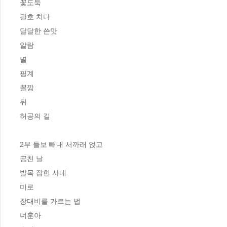
꽃도둑 

괄호 치다

달달한 쓴맛

알람

별

핑계

뽈깡

뒤

허공의 길

2부 들보 빼내 서까래 얹고

공친 날

발목 잡힌 사내

미로

장대비를 가르는 법

너훈아
