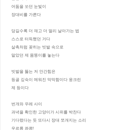
어둠을 쏘던 눈빛이

장대비를 가른다

당길수록 더 재고 더 멀리 날아가는 법

스스로 터득했던 거다

살촉처럼 꽂히는 빗발 속으로

말았던 제 몸뚱이를 놓는다

빗발을 뚫는 저 안간힘은

등골 깊숙이 메워진 막막함이다 웅크린

제 등이다

번개와 우레 사이

과녁을 확인한 고양이가 시위를 박찬다

기다렸다는 듯 또다시 장대 쪼개지는 소리

우르릉 콰쾅!
