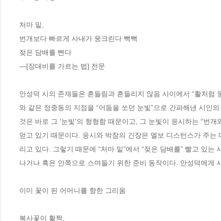
처마 밑,

번개보다 빠르게 사내가 웅크린다 뻑뻑

젖은 담배를 빤다

―[장대비를 가르는 법] 전문

안성덕 시의 존재들은 흔들림과 흔들리지 않음 사이에서 “활처럼 
와 같은 정중동의 지점을 “어둠을 쏘던 눈빛”으로 간파해낸 시인의 
것은 바로 그 ‘눈빛’의 형형함 때문이고, 그 눈빛이 응시하는 “번개
얻고 있기 때문이다. 응시와 박참의 긴장은 엘보 디스턴스가 주는
리고 있다. 그렇기 때문에 “처마 밑”에서 “젖은 담배를” 빨고 있
나거나 혹은 안쪽으로 스며들기 위한 준비 동작이다. 안성덕에게 시
이미 꽃이 된 어머니를 향한 그리움

복사꽃이 활짝,
