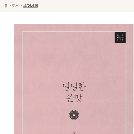
>
>
홈
도서
시/에세이