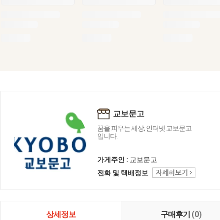
교보문고
꿈을 피우는 세상, 인터넷 교보문고
입니다.
가게주인 :
교보문고
전화 및 택배정보
상세정보
구매후기
(0)