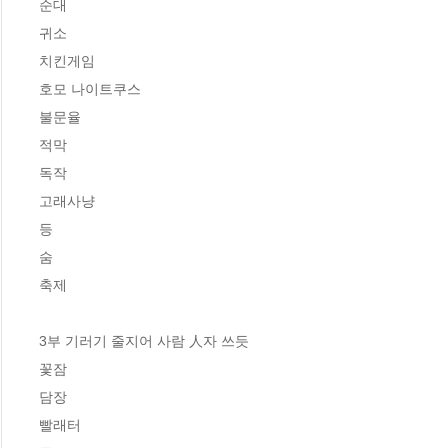
순대

귀소

치킨게임

호모 나이트쿠스

불문율

적막

독작

고래사냥

등

숨

축제

3부 기러기 줄지어 사람 人자 쓰듯

꽃잠

담장

빨래터 
