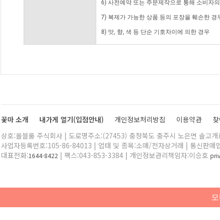
6) 사전예약 또는 주문제작으로 통해 소비자
7) 복제가 가능한 상품 등의 포장을 훼손한 경
8) 맛, 향, 색 등 단순 기호차이에 의한 경우
꽃마 소개
내가게 열기(입점안내)
개인정보처리방침
이용약관
찾
상호:올블룸 주식회사 | 도로명주소:(27453) 충청북도 충주시 노은면 솔고개로 
사업자등록번호:105-86-84013 | 업태 및 종목:소매/전자상거래 | 통신판매
대표전화:
| 팩스:043-853-3384 | 개인정보관리책임자:이승호
1644-8422
pr
모