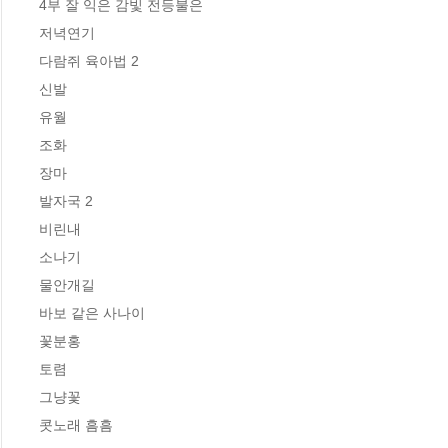
4부 잘 익은 감빛 전등불은

저녁연기

다람쥐 육아법 2

신발

유월

조화

장마

발자국 2

비린내

소나기

물안개길

바보 같은 사나이

꽃분홍

토렴

그냥꽃

콧노래 흠흠
