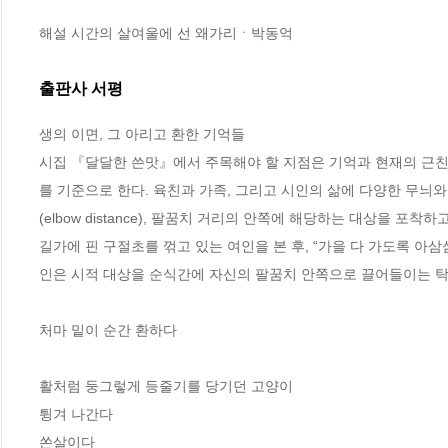
해설 시간의 살여울에 선 왜가리ㆍ박동억
출판사 서평
생의 이면, 그 아리고 환한 기억들

시집 『달달한 쓴맛』에서 주목해야 할 지점은 기억과 현재의 근친
를 기준으로 한다. 육친과 가족, 그리고 시인의 삶에 다양한 무늬
(elbow distance), 팔꿈치 거리의 안쪽에 해당하는 대상을 
길가에 핀 구절초를 꺾고 있는 여인을 본 후, “가을 다 가도록 아삼
인은 시적 대상을 순식간에 자신의 팔꿈치 안쪽으로 끌어들이는 탁
처마 밑이 순간 환하다

활처럼 둥그렇게 등줄기를 당기던 고양이

튕겨 나간다

쏜살이다
