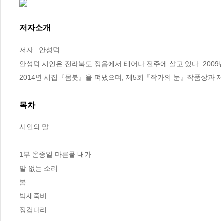
저자소개
저자 : 안성덕

안성덕 시인은 전라북도 정읍에서 태어나 전주에 살고 있다. 200
2014년 시집『몸붓』을 펴냈으며, 제5회『작가의 눈』작품상과
목차
시인의 말

1부 온종일 마른풀 내가

말 없는 소리

봄

박새죽비

징검다리
