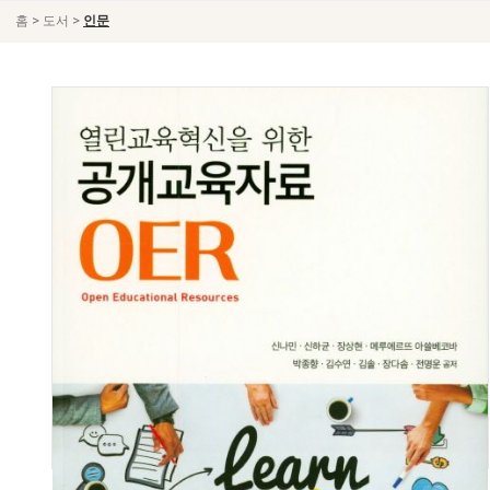
>
>
홈
도서
인문