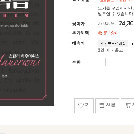
교보문고 ID 연결하기
도서를 구입하시면 
받으실 수 있습니다.
24,3
27,000원
ㆍ꽃마가
ㆍ추가혜택
꽃 3송이
ㆍ배송비
조건부무료배송
2일 이내 출고
ㆍ수량
찜
선물