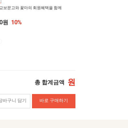
교보문고와 꽃마의 회원혜택을 함께
00원
10%
원
총 합계금액
장바구니 담기
바로 구매하기