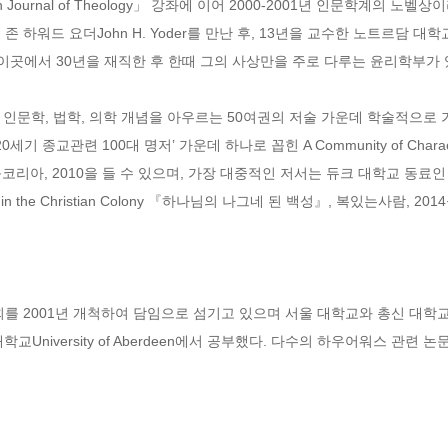
 Journal of Theology」 강좌에 이어 2000-2001년 인문학계의 노벨상
 하워드 요더John H. Yoder를 만난 후, 13년을 교수한 노트르담 대학교Unive
고, 이곳에서 30년을 재직한 후 한때 그의 사상만을 주로 다루는 윤리학부가 있었던
인문학, 법학, 의학 개념을 아우르는 50여권의 저술 가운데 학술적으로
20세기 종교관련 100대 명저’ 가운데 하나로 꼽힌 A Community of Character: 
회됨』, 북코리아, 2010을 들 수 있으며, 가장 대중적인 저서는 듀크 대학교 동료인 윌
ife in the Christian Colony 『하나님의 나그네 된 백성』, 복있는사람, 201
 2001년 개척하여 담임으로 섬기고 있으며 서울 대학교와 총신 대학
버딘 대학교University of Aberdeen에서 공부했다. 다수의 하우어워스 