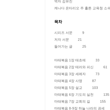
역자 김유진

캐나다 온타리오 주 홀튼 교육청 소속 정
목차
시리즈 서문          9

저자 서문         21

들어가는 글          25

마태복음 1장 태초에          33

마태복음 2장 테러와 피신          61

마태복음 3장 세례자          73

마태복음 4장 사명          87

마태복음 5장 설교          103

마태복음 6장 기도의 실천          135

마태복음 7장 교회의 길          155

마태복음 8-9장 하늘 나라의 권세        