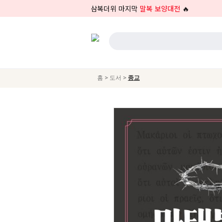
삼복더위 마지막
말복 보양대전
🔥
>
>
홈
도서
종교