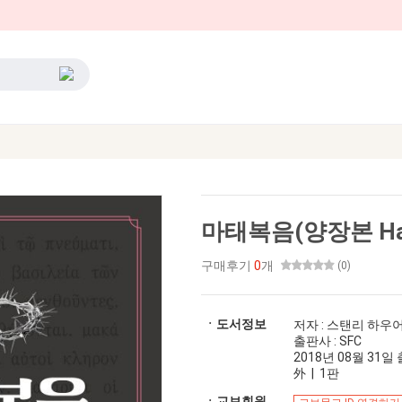
마태복음(양장본 Har
구매후기
0
개
(0)
ㆍ도서정보
저자 : 스탠리 하우
출판사 : SFC
2018년 08월 31일 출
外 | 1판
ㆍ교보회원