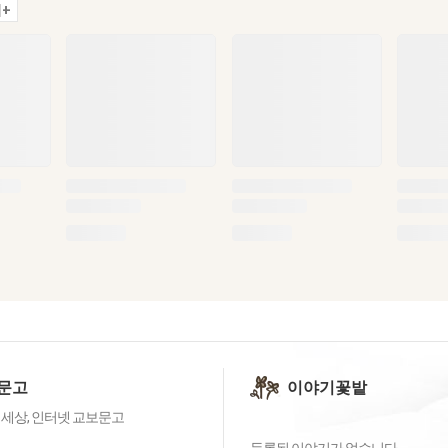
+
문고
이야기꽃밭
 세상, 인터넷 교보문고