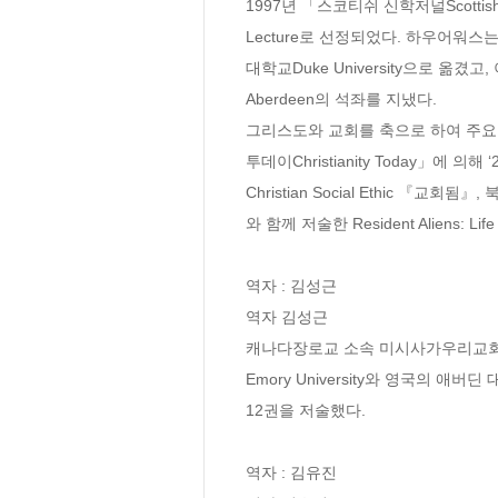
1997년 「스코티쉬 신학저널Scottish
Lecture로 선정되었다. 하우어워스는 존
대학교Duke University으로 옮겼
Aberdeen의 석좌를 지냈다. 

그리스도와 교회를 축으로 하여 주요 
투데이Christianity Today」에 의해 ‘
Christian Social Ethic 『교
와 함께 저술한 Resident Aliens: L
역자 : 김성근

역자 김성근

캐나다장로교 소속 미시사가우리교회를
Emory University와 영국의 애
12권을 저술했다.

역자 : 김유진
