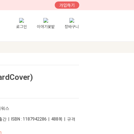
가입하기
로그인
이야기꽃밭
장바구니
dCover)
어워스
간 | ISBN : 1187942286 | 488쪽 | 규격