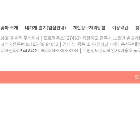
꽃마 소개
내가게 열기(입점안내)
개인정보처리방침
이용약관
찾
상호:올블룸 주식회사 | 도로명주소:(27453) 충청북도 충주시 노은면 솔고개로 
사업자등록번호:105-86-84013 | 업태 및 종목:소매/전자상거래 | 통신판매
대표전화:
| 팩스:043-853-3384 | 개인정보관리책임자:이승호
1644-8422
pr
모