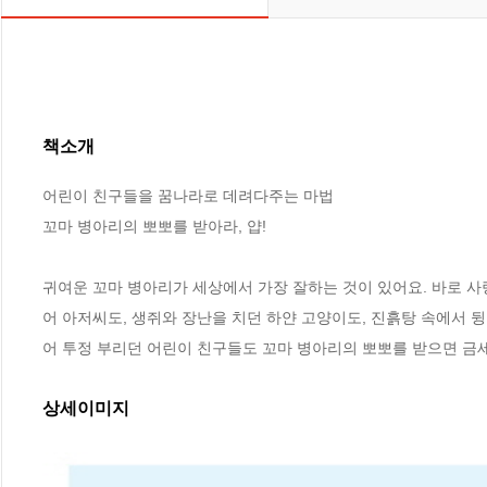
책소개
어린이 친구들을 꿈나라로 데려다주는 마법

꼬마 병아리의 뽀뽀를 받아라, 얍!

귀여운 꼬마 병아리가 세상에서 가장 잘하는 것이 있어요. 바로 사랑을
어 아저씨도, 생쥐와 장난을 치던 하얀 고양이도, 진흙탕 속에서 뒹
어 투정 부리던 어린이 친구들도 꼬마 병아리의 뽀뽀를 받으면 금세
상세이미지