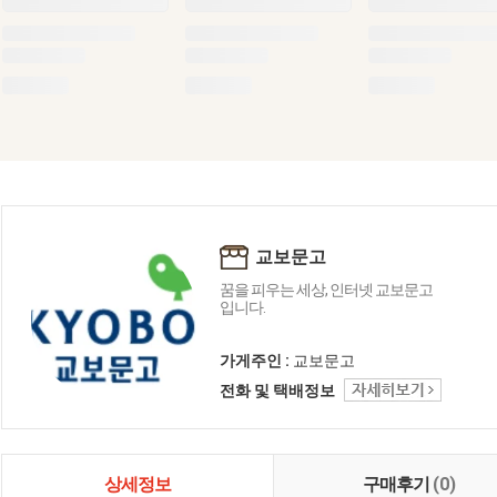
교보문고
꿈을 피우는 세상, 인터넷 교보문고
입니다.
가게주인 :
교보문고
전화 및 택배정보
상세정보
구매후기
(0)