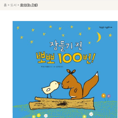
>
>
홈
도서
유아(0~7세)