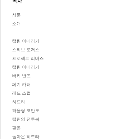
목차
서문

소개

캡틴 아메리카 

스티브 로저스 

프로젝트 리버스 

캡틴 아메리카 

버키 반즈 

페기 카터 

레드 스컬 

히드라 

하울링 코만도  

캡틴의 전투복  

팔콘  

돌아온 히드라 
