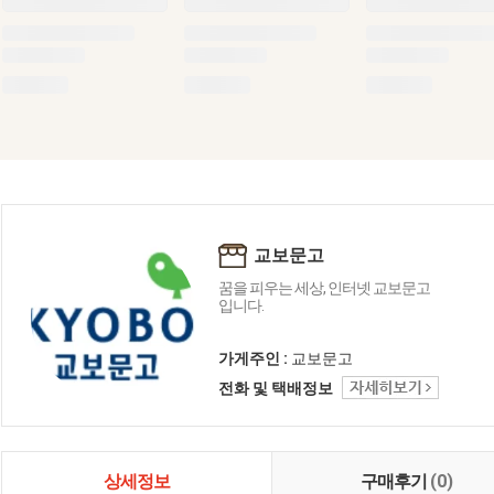
교보문고
꿈을 피우는 세상, 인터넷 교보문고
입니다.
가게주인 :
교보문고
전화 및 택배정보
상세정보
구매후기
(0)