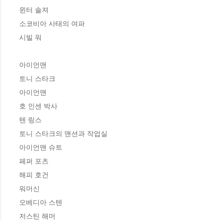
윈터 솔져 

소코비아 사태의 여파 

시빌 워 

아이언맨 

토니 스타크 

아이언맨  

호 인센 박사  

텐 링스 

토니 스타크의 맨션과 작업실 

아이언맨 슈트 

페퍼 포츠 

해피 호건 

워머신 

오베디아 스텐 

저스틴 해머 
