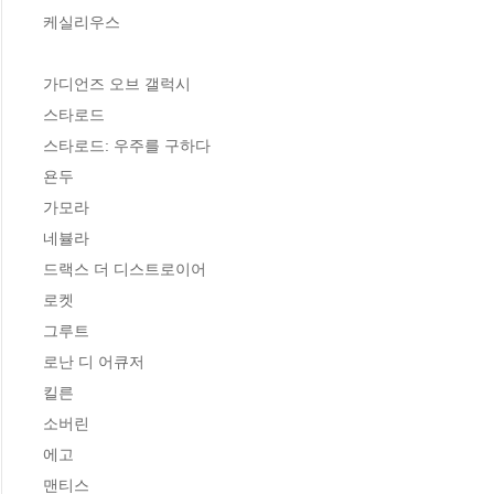
케실리우스 

가디언즈 오브 갤럭시 

스타로드 

스타로드: 우주를 구하다 

욘두 

가모라 

네뷸라 

드랙스 더 디스트로이어 

로켓 

그루트  

로난 디 어큐저 

킬른 

소버린 

에고 

맨티스 
