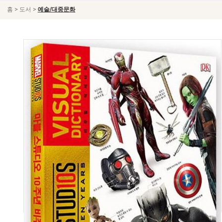
>
>
홈
도서
예술/대중문화