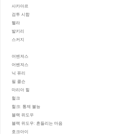
사카아르 

검투 시합 

헬라 

발키리  

스커지

어벤져스 

어벤져스 

닉 퓨리 

필 콜슨 

마리아 힐 

헐크 

헐크: 통제 불능 

블랙 위도우 

블랙 위도우: 흔들리는 마음 

호크아이  
