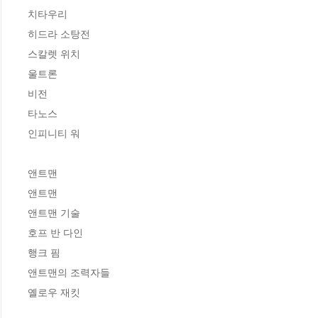
치타우리  

히드라 소탕전 

스칼렛 위치  

울트론  

비전 

타노스 

인피니티 워 

앤트맨 

앤트맨 

앤트맨 기술 

호프 반 다인 

행크 핌 

앤트맨의 조력자들 

옐로우 재킷 
