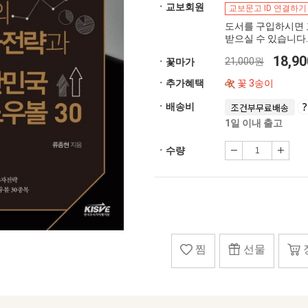
ㆍ교보회원
교보문고 ID 연결하기
도서를 구입하시면 
받으실 수 있습니다.
18,9
21,000원
ㆍ꽃마가
ㆍ추가혜택
꽃 3송이
ㆍ배송비
조건부무료배송
1일 이내 출고
ㆍ수량
찜
선물