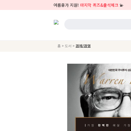
여름휴가 지원!
마지막 퀴즈&출석체크
💫
>
>
홈
도서
경제/경영