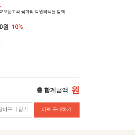
교보문고와 꽃마의 회원혜택을 함께
00원
10%
원
총 합계금액
장바구니 담기
바로 구매하기