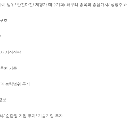
 가치 범위/ 안전마진/ 저평가 매수기회/ 싸구려 종목의 중심가치/ 성장주 배
구조



투자 시장전략

 후퇴 기준

분석과 능력범위 투자

정보

석/ 순환형 기업 투자/ 기술기업 투자
