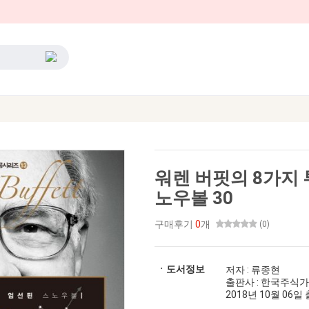
워렌 버핏의 8가지
노우볼 30
구매후기
0
개
(0)
ㆍ도서정보
저자 : 류종현
출판사 : 한국주식
2018년 10월 06일 출