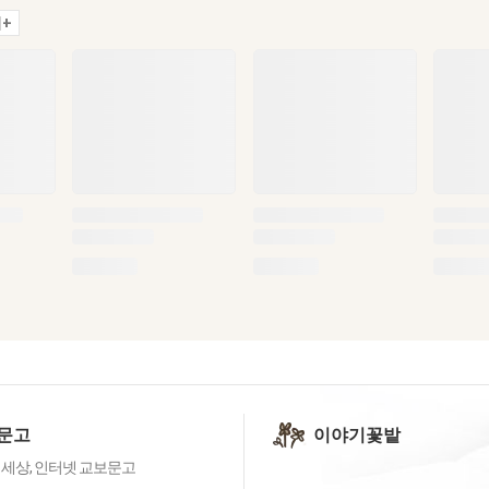
+
문고
이야기꽃밭
 세상, 인터넷 교보문고