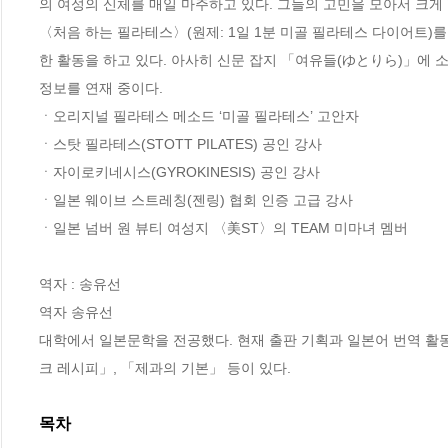
의 여성의 신체를 매일 마주하고 있다. 그들의 고민을 모아서 크게
〈처음 하는 필라테스〉(원제: 1일 1분 미골 필라테스 다이어트)를 
한 활동을 하고 있다. 아사히 신문 잡지 「여유들(ゆとりら)」에
정보를 연재 중이다.

ㆍ오리지널 필라테스 메소드 ‘미골 필라테스’ 고안자

ㆍ스탓 필라테스(STOTT PILATES) 공인 강사

ㆍ자이로키네시스(GYROKINESIS) 공인 강사

ㆍ일본 웨이브 스트레칭(젠링) 협회 인증 고급 강사

ㆍ일본 넘버 원 뷰티 여성지 〈美ST〉의 TEAM 미마녀 멤버

역자 : 송유선

역자 송유선

대학에서 일본문학을 전공했다. 현재 출판 기획과 일본어 번역 활
크 레시피」, 「제과의 기본」 등이 있다.
목차