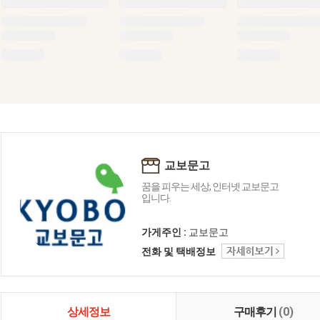
교보문고
꿈을 피우는 세상, 인터넷 교보문고
입니다.
가게주인 :
교보문고
전화 및 택배정보
상세정보
구매후기
(0)