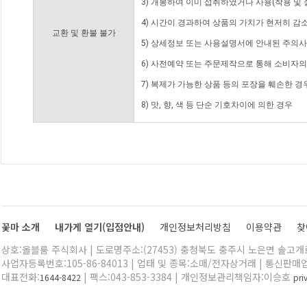
3) 개봉하여 이미 섭취하였거나 사용(착용 및 
4) 시간이 경과하여 상품의 가치가 현저히 감
교환 및 환불 불가
5) 상세정보 또는 사용설명서에 안내된 주의사
6) 사전예약 또는 주문제작으로 통해 소비자
7) 복제가 가능한 상품 등의 포장을 훼손한 경
8) 맛, 향, 색 등 단순 기호차이에 의한 경우
꽃마 소개
내가게 열기(입점안내)
개인정보처리방침
이용약관
찾
상호:올블룸 주식회사 | 도로명주소:(27453) 충청북도 충주시 노은면 솔고개로 
사업자등록번호:105-86-84013 | 업태 및 종목:소매/전자상거래 | 통신판매
대표전화:
| 팩스:043-853-3384 | 개인정보관리책임자:이승호
1644-8422
pr