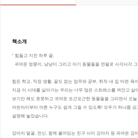
책소개
“ 힘들고 지친 하루 끝, 

  귀여운 멍뭉이, 냥냥이 그리고 아기 동물들을 연필로 사각사각 그리며 힐링해요!”

힘든 학교, 직장 생활, 끝도 없는 업무와 공부, 취직·내 집 마련·육
지금 이 시대를 살아가는 우리는 너무 많은 스트레스를 껴안고 살아
보기만 해도 흐뭇하고 귀여운 포근포근한 동물들을 그리면서 오늘 하
어린아이부터 어른 누구도 쉽게 그릴 수 있도록! 모두가 하나쯤 갖고
설명해 놓았습니다.

강아지 얼굴, 전신, 함께 붙어있는 친구 사이 강아지 등 귀여운 강아