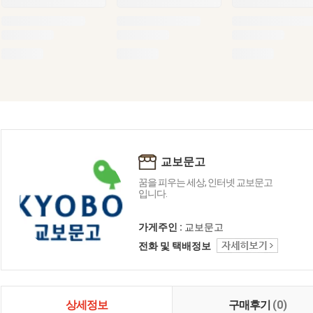
교보문고
꿈을 피우는 세상, 인터넷 교보문고
입니다.
가게주인 :
교보문고
전화 및 택배정보
상세정보
구매후기
(0)