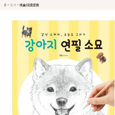
>
>
홈
도서
예술/대중문화