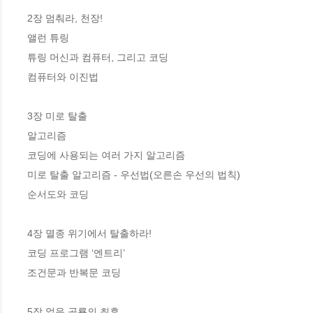
2장 멈춰라, 천장!

앨런 튜링

튜링 머신과 컴퓨터, 그리고 코딩

컴퓨터와 이진법

3장 미로 탈출

알고리즘

코딩에 사용되는 여러 가지 알고리즘

미로 탈출 알고리즘 - 우선법(오른손 우선의 법칙)

순서도와 코딩

4장 멸종 위기에서 탈출하라!

코딩 프로그램 ‘엔트리’

조건문과 반복문 코딩

5장 얼음 공룡의 최후
