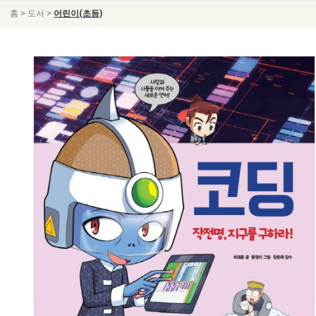
>
>
홈
도서
어린이(초등)