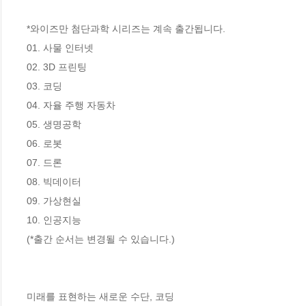
*와이즈만 첨단과학 시리즈는 계속 출간됩니다. 

01. 사물 인터넷

02. 3D 프린팅

03. 코딩

04. 자율 주행 자동차

05. 생명공학

06. 로봇

07. 드론

08. 빅데이터

09. 가상현실

10. 인공지능

(*출간 순서는 변경될 수 있습니다.)

미래를 표현하는 새로운 수단, 코딩
