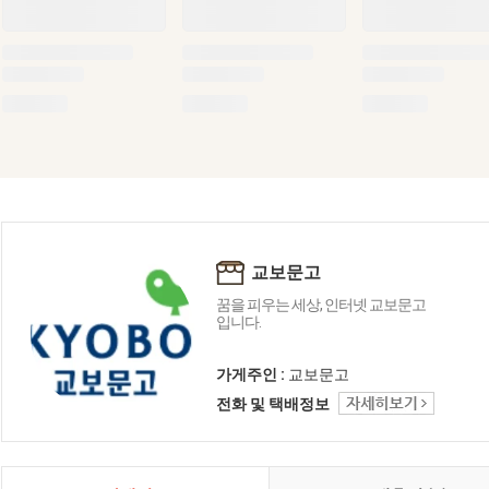
교보문고
꿈을 피우는 세상, 인터넷 교보문고
입니다.
가게주인 :
교보문고
전화 및 택배정보