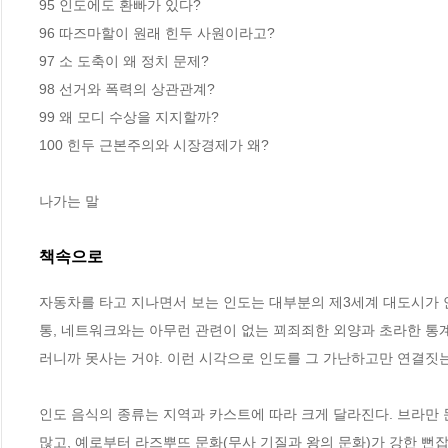
95 인도에도 환빠가 있다? 

96 따즈마할이 원래 힌두 사원이라고? 

97 소 도축이 왜 정치 문제? 

98 선거와 폭력의 상관관계? 

99 왜 모디 수상을 지지할까? 

100 힌두 근본주의와 시장경제가 왜? 

나가는 말
책속으로
자동차를 타고 지나면서 보는 인도는 대부분의 제3세계 대도시가 
통, 네트워크와는 아무런 관련이 없는 꾀죄죄한 외양과 초라한 통계
러니까 못사는 거야. 이런 시각으로 인도를 그 가난하고만 연결짓는 
인도 음식의 종류는 지역과 카스트에 따라 크게 달라진다. 브라만 
많고, 예로부터 라즈뿌뜨 문화(무사 기질과 왕의 문화)가 강한 뻔