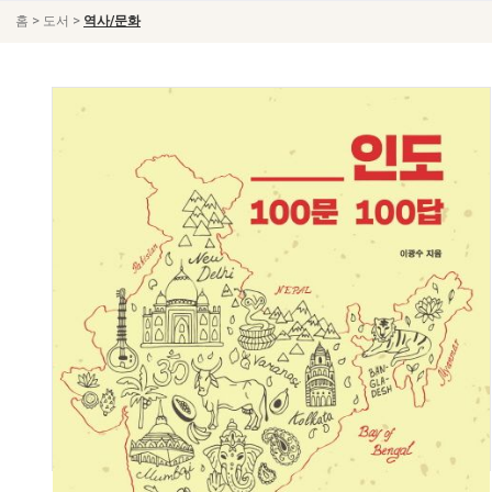
>
>
홈
도서
역사/문화