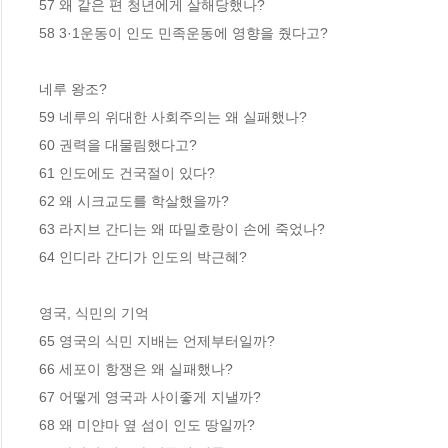
57 왜 같은 편 청년에게 살해당했나? 

58 3·1운동이 인도 민족운동에 영향을 줬다고? 

네루 왕조?

59 네루의 위대한 사회주의는 왜 실패했나?

60 권력을 대물림했다고?

61 인도에도 건국절이 있다? 

62 왜 시크교도를 학살했을까? 

63 라지브 간디는 왜 따밀호랑이 손에 죽었나? 

64 인디라 간디가 인도의 박근혜? 

영국, 식민의 기억

65 영국의 식민 지배는 언제부터일까? 

66 세포이 항쟁은 왜 실패했나? 

67 어떻게 영국과 사이좋게 지낼까? 

68 왜 미얀마 옆 섬이 인도 땅일까? 
