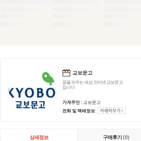
교보문고
꿈을 피우는 세상, 인터넷 교보문고
입니다.
가게주인 :
교보문고
전화 및 택배정보
상세정보
구매후기
(0)