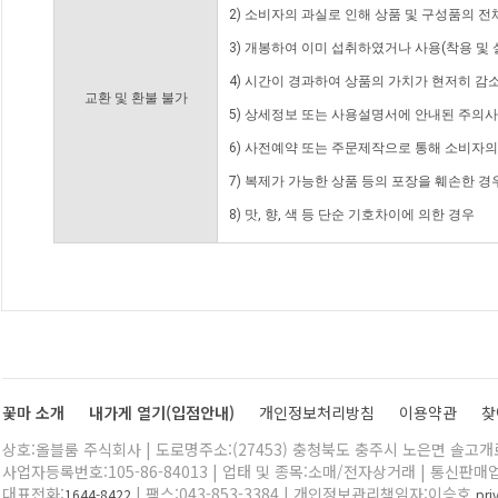
2) 소비자의 과실로 인해 상품 및 구성품의 
3) 개봉하여 이미 섭취하였거나 사용(착용 및 
4) 시간이 경과하여 상품의 가치가 현저히 감
교환 및 환불 불가
5) 상세정보 또는 사용설명서에 안내된 주의사
6) 사전예약 또는 주문제작으로 통해 소비자
7) 복제가 가능한 상품 등의 포장을 훼손한 경
8) 맛, 향, 색 등 단순 기호차이에 의한 경우
꽃마 소개
내가게 열기(입점안내)
개인정보처리방침
이용약관
찾
상호:올블룸 주식회사 | 도로명주소:(27453) 충청북도 충주시 노은면 솔고개로 
사업자등록번호:105-86-84013 | 업태 및 종목:소매/전자상거래 | 통신판매
대표전화:
| 팩스:043-853-3384 | 개인정보관리책임자:이승호
1644-8422
pr