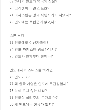
69 하나의 인도가 영국의 선물? 

70 크리켓이 국민 스포츠?

71 라자스탄은 영국 식민지가 아니었다?

72 인도에는 독립군이 없었다?

슬픈 분단

73 인도에도 이산가족이? 

74 인도-파키스탄-방글라데시?

75 인도가 언제부터 친미국? 

인도에서 비즈니스를 하려면

76 인도가 G3? 

77 왜 한국 기업은 인도에 무관심할까? 

78 눈이 오지 않는 나라? 

79 인도식 실리주의 ‘주가드’란?

80 왜 인도에는 한류가 없지? 
