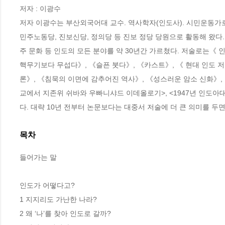
저자 : 이광수

저자 이광수는 부산외국어대 교수. 역사학자(인도사). 시민운동가로서
민주노동당, 진보신당, 정의당 등 진보 정당 당원으로 활동해 왔다. 
주 문화 등 인도의 모든 분야를 약 30년간 가르쳤다. 저술로는《 
핵무기보다 무섭다》, 《슬픈 붓다》, 《카스트》, 《 현대 인도 저
론》, 《침묵의 이면에 감추어진 역사》, 《성스러운 암소 신화》,
교에서 지존위 쉬바와 우빠니샤드 이데올로기>, <1947년 인도아대
다. 대략 10년 전부터 논문보다는 대중서 저술에 더 큰 의미를 두
목차
들어가는 말 

인도가 어떻다고?

1 지지리도 가난한 나라? 

2 왜 ‘나’를 찾아 인도로 갈까? 
