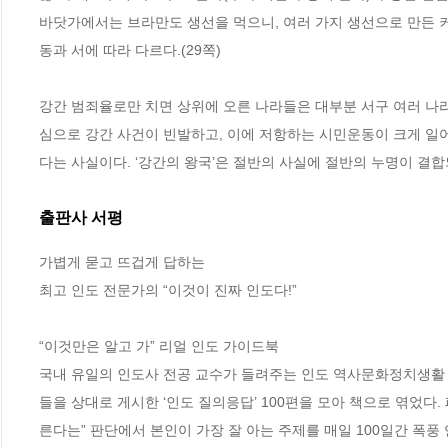
바닷가에서는 브라만도 생선을 먹으니, 여러 가지 생선으로 만든 커
동과 서에 따라 다르다.(29쪽)
강간 범죄율로만 치면 상위에 오른 나라들은 대부분 서구 여러 나
심으로 강간 사건이 빈발하고, 이에 저항하는 시민운동이 크게 일어
다는 사실이다. ‘강간의 왕국’은 절반의 사실에 절반의 누명이 결합
출판사 서평
가볍게 묻고 뜨겁게 답하는

최고 인도 전문가의 “이것이 진짜 인도다!”

“이것만은 알고 가” 리얼 인도 가이드북

국내 유일의 인도사 전공 교수가 들려주는 인도 역사문화정치생활 가
들을 상대로 게시한 ‘인도 질의응답’ 100편을 모아 책으로 엮었다
른다는” 판단에서 본인이 가장 잘 아는 주제를 매일 100일간 폭풍