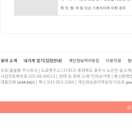
8) 맛, 향, 색 등 단순 기호차이에 의한 경우
꽃마 소개
내가게 열기(입점안내)
개인정보처리방침
이용약관
찾
상호:올블룸 주식회사 | 도로명주소:(27453) 충청북도 충주시 노은면 솔고개로 
사업자등록번호:105-86-84013 | 업태 및 종목:소매/전자상거래 | 통신판매
대표전화:
| 팩스:043-853-3384 | 개인정보관리책임자:이승호
1644-8422
pr
모