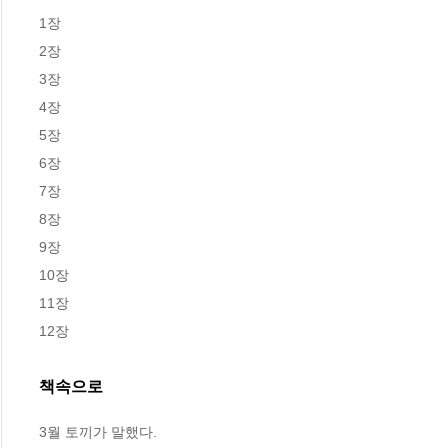
1장

2장

3장

4장

5장

6장

7장

8장

9장

10장

11장

12장
책속으로
3월 토끼가 말했다.