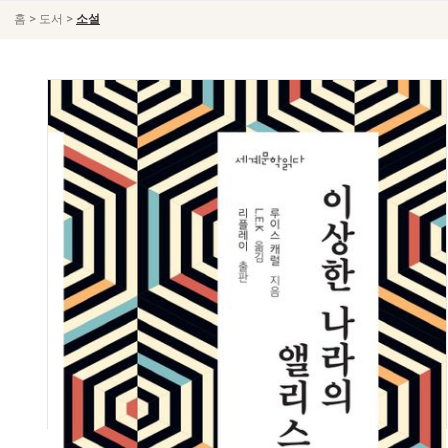
>
>
홈
도서
소설