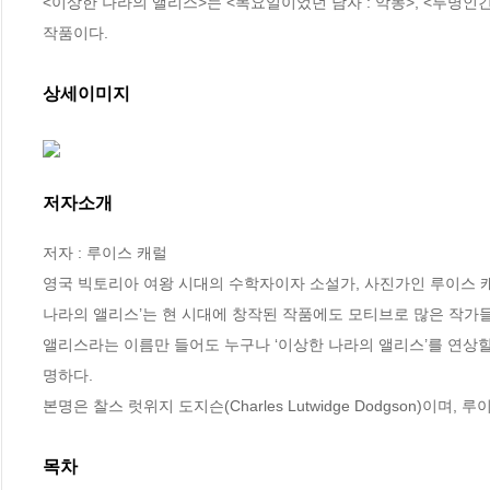
<이상한 나라의 앨리스>는 <목요일이었던 남자 : 악몽>, <투명인간
작품이다.
상세이미지
저자소개
저자 : 루이스 캐럴

영국 빅토리아 여왕 시대의 수학자이자 소설가, 사진가인 루이스 캐럴
나라의 앨리스’는 현 시대에 창작된 작품에도 모티브로 많은 작가들
앨리스라는 이름만 들어도 누구나 ‘이상한 나라의 앨리스’를 연상할
명하다.

본명은 찰스 럿위지 도지슨(Charles Lutwidge Dodgson)이며,
목차