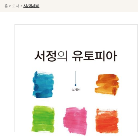
>
>
홈
도서
시/에세이