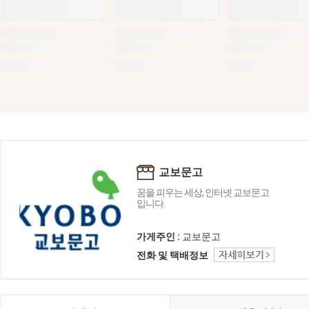
교보문고
꿈을 피우는 세상, 인터넷 교보문고
입니다.
가게주인 :
교보문고
전화 및 택배정보