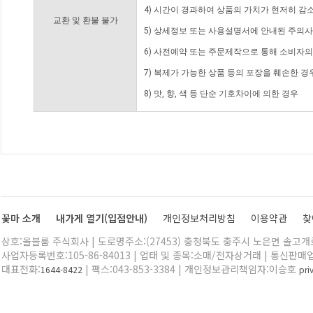
4) 시간이 경과하여 상품의 가치가 현저히 감
교환 및 환불 불가
5) 상세정보 또는 사용설명서에 안내된 주의사
6) 사전예약 또는 주문제작으로 통해 소비자
7) 복제가 가능한 상품 등의 포장을 훼손한 경
8) 맛, 향, 색 등 단순 기호차이에 의한 경우
꽃마 소개
내가게 열기(입점안내)
개인정보처리방침
이용약관
찾
상호:올블룸 주식회사 | 도로명주소:(27453) 충청북도 충주시 노은면 솔고개로 
사업자등록번호:105-86-84013 | 업태 및 종목:소매/전자상거래 | 통신판매
대표전화:
| 팩스:043-853-3384 | 개인정보관리책임자:이승호
1644-8422
pr