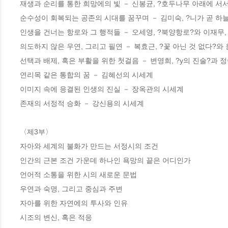
재생과 순리를 통한 희망에의 빛 － 신봉균, ?호두나무 아래에 서서
순수성이 회복되는 공존의 시대를 꿈꾸며 － 김미숙, ?니가 곧 하늘
인생을 건너는 항로와 그 행적들 － 오세영, ?북양항로?와 이재무, 
의도하지 않은 우연, 그리고 필연 － 복효근, ?꽃 아닌 것 없다?와 윤
선택과 배제, 혹은 부활을 위한 첫걸음 － 변영희, ?y의 진술?과 정
연리목 같은 통합의 꿈 － 김혜선의 시세계

이미지 속에 응결된 인생의 진실 － 장옥관의 시세계

존재의 서정적 승화 － 강신용의 시세계

〈제3부〉

자아와 세계의 불화가 만드는 서정시의 조건

인간의 근본 조건 가운데 하나인 욕망의 끝은 어디인가

언어적 소통을 위한 시의 새로운 문법

우연과 숙명, 그리고 중심과 주변

자아를 위한 자연에의 투사와 인유

시조의 변신, 혹은 적응
