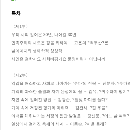
목차
〈제1부〉

우리 시의 걸어온 30년, 나아갈 30년 

민족주의의 새로운 장을 위하여 － 고은의 ?백두산?론

날이미지와 생태학적 상상력 

시인은 철학자요 사회비평가요 문명비평가 아닙니까

〈제2부〉

억압을 해소하고 사회로 나아가는 ‘수다’의 전략 － 권분자, ?수다의
기억의 따스한 숨결과 자기 완성에의 꿈 － 김유, ?귀뚜라미 망치?

자연 속에 걸러진 영원 － 김광순, ?달빛 마디를 풀다?

기억 속에 저장된 향기의 마취력 － 김완하, ?집 우물?

여백을 채워나가는 서정의 힘찬 발걸음 － 강신용, ?어느 날 여백?

일상에서 걸러진 축제의 세계 － 이동순, ?마을 올레?
