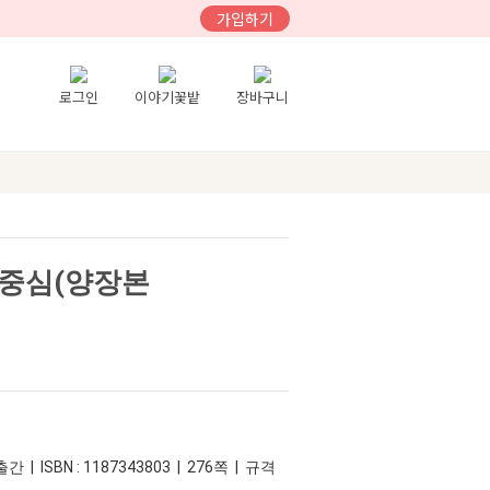
가입하기
로그인
이야기꽃밭
장바구니
례중심(양장본
간 | ISBN : 1187343803 | 276쪽 | 규격