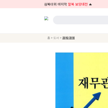
삼복더위 마지막
말복 보양대전
🔥
>
>
홈
도서
경제/경영