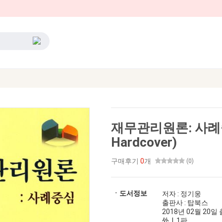
재무관리원론: 사
Hardcover)
구매후기
0
개
(0)
ㆍ도서정보
저자 : 정기웅
출판사 : 탑북스
2018년 02월 20일 출
外 | 1판