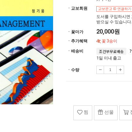
ㆍ교보회원
교보문고 ID 연결하기
도서를 구입하시면 
받으실 수 있습니다.
20,000원
ㆍ꽃마가
ㆍ추가혜택
꽃 3송이
ㆍ배송비
조건부무료배송
1일 이내 출고
ㆍ수량
찜
선물