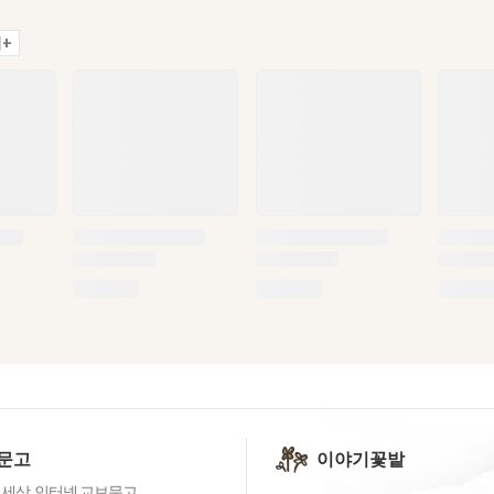
+
문고
이야기꽃밭
 세상, 인터넷 교보문고