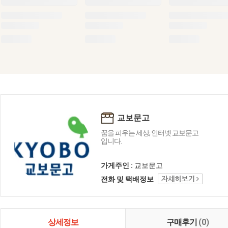
교보문고
꿈을 피우는 세상, 인터넷 교보문고
입니다.
가게주인 :
교보문고
전화 및 택배정보
상세정보
구매후기
(0)