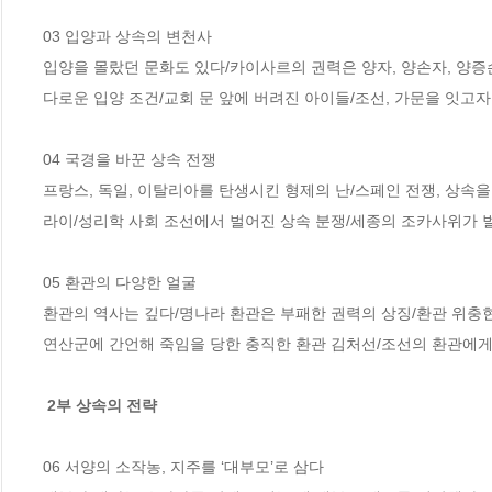
03 입양과 상속의 변천사

입양을 몰랐던 문화도 있다/카이사르의 권력은 양자, 양손자, 양증
다로운 입양 조건/교회 문 앞에 버려진 아이들/조선, 가문을 잇고자
04 국경을 바꾼 상속 전쟁

프랑스, 독일, 이탈리아를 탄생시킨 형제의 난/스페인 전쟁, 상속
라이/성리학 사회 조선에서 벌어진 상속 분쟁/세종의 조카사위가 벌
05 환관의 다양한 얼굴 

환관의 역사는 깊다/명나라 환관은 부패한 권력의 상징/환관 위충현
연산군에 간언해 죽임을 당한 충직한 환관 김처선/조선의 환관에게
2부 상속의 전략
06 서양의 소작농, 지주를 ‘대부모’로 삼다
