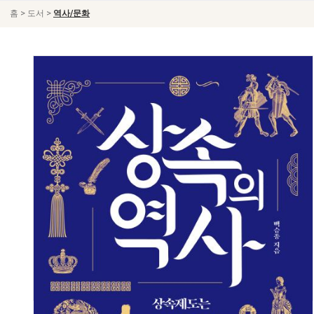
>
>
홈
도서
역사/문화