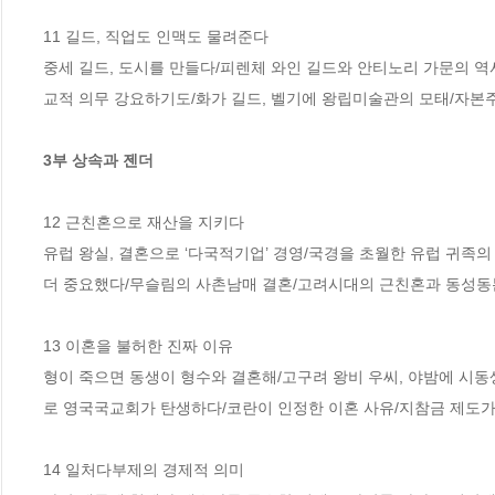
11 길드, 직업도 인맥도 물려준다

중세 길드, 도시를 만들다/피렌체 와인 길드와 안티노리 가문의 역
교적 의무 강요하기도/화가 길드, 벨기에 왕립미술관의 모태/자본주
3부 상속과 젠더
12 근친혼으로 재산을 지키다

유럽 왕실, 결혼으로 ‘다국적기업’ 경영/국경을 초월한 유럽 귀족
더 중요했다/무슬림의 사촌남매 결혼/고려시대의 근친혼과 동성동본
13 이혼을 불허한 진짜 이유

형이 죽으면 동생이 형수와 결혼해/고구려 왕비 우씨, 야밤에 시
로 영국국교회가 탄생하다/코란이 인정한 이혼 사유/지참금 제도가
14 일처다부제의 경제적 의미
