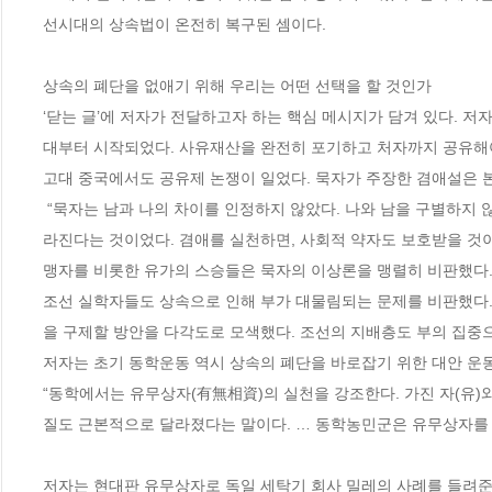
선시대의 상속법이 온전히 복구된 셈이다.    

상속의 폐단을 없애기 위해 우리는 어떤 선택을 할 것인가

‘닫는 글’에 저자가 전달하고자 하는 핵심 메시지가 담겨 있다. 저
대부터 시작되었다. 사유재산을 완전히 포기하고 처자까지 공유해야
고대 중국에서도 공유제 논쟁이 일었다. 묵자가 주장한 겸애설은 
 “묵자는 남과 나의 차이를 인정하지 않았다. 나와 남을 구별하지 않고 똑같이 사랑하면 신분 차별도 사라지고, 강국과 약소국의 갈등과 대립도 사
라진다는 것이었다. 겸애를 실천하면, 사회적 약자도 보호받을 것이
맹자를 비롯한 유가의 스승들은 묵자의 이상론을 맹렬히 비판했다. 
조선 실학자들도 상속으로 인해 부가 대물림되는 문제를 비판했다.
을 구제할 방안을 다각도로 모색했다. 조선의 지배층도 부의 집중으
저자는 초기 동학운동 역시 상속의 폐단을 바로잡기 위한 대안 운동
“동학에서는 유무상자(有無相資)의 실천을 강조한다. 가진 자(유)와 
질도 근본적으로 달라졌다는 말이다. … 동학농민군은 유무상자를 
저자는 현대판 유무상자로 독일 세탁기 회사 밀레의 사례를 들려준