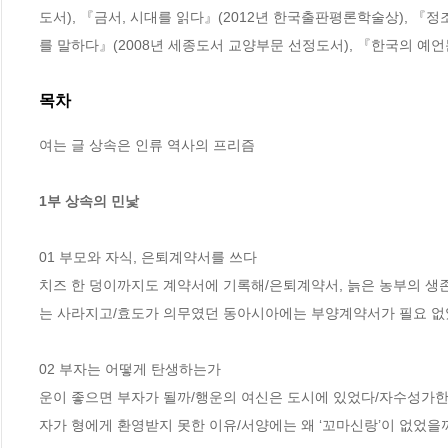
도서), 『금서, 시대를 읽다』(2012년 한국출판평론학술상), 『
를 말하다』(2008년 세종도서 교양부문 선정도서), 『한국의 예언문
목차
여는 글 상속은 인류 역사의 프리즘

1부 상속의 민낯
01 부모와 자식, 은퇴계약서를 쓰다 

치즈 한 덩이까지도 계약서에 기록해/은퇴계약서, 늙은 농부의 
는 사라지고/효도가 의무였던 동아시아에는 부양계약서가 필요 없었
02 부자는 어떻게 탄생하는가

운이 좋으면 부자가 될까/행운의 여신은 도시에 있었다/자수성가한
자가 형에게 환영받지 못한 이유/서양에는 왜 ‘꼬마신랑’이 없었을까