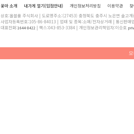
꽃마 소개
내가게 열기(입점안내)
개인정보처리방침
이용약관
찾
상호:올블룸 주식회사 | 도로명주소:(27453) 충청북도 충주시 노은면 솔고개로 
사업자등록번호:105-86-84013 | 업태 및 종목:소매/전자상거래 | 통신판매
대표전화:
| 팩스:043-853-3384 | 개인정보관리책임자:이승호
1644-8422
pr
모