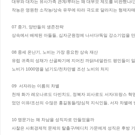
대부와 대자는 유사가족 관계/루터는 왜 대부모 제도를 비판했나/근
작농은 영원한 소작농/상속 유무에 따라 극도로 달라지는 형제자매
07 종가, 양반들의 생존전략

상속에서 배제된 아들들, 십자군원정에 나서다/독일 강소기업을 만
08 중세 온난기, 노비는 가장 중요한 상속 재산

유럽 귀족의 성채가 산골짜기에 지어진 까닭/네덜란드 평민들이 일군
노비가 1000명을 넘기도/천차만별 조선 노비의 처지

09  서자라는 이름의 차별

천재 화가 레오나르도 다빈치도, 정복자 피사로도 서자/프랑스 혁명
었던 이유/조선의 수많은 홍길동들/양심적 지식인들, 서자 차별에 
10 명문가는 왜 차남을 성직자로 만들었을까

사찰은 사회경제적 문제의 탈출구/메디치 가문에게 성직은 후방 기