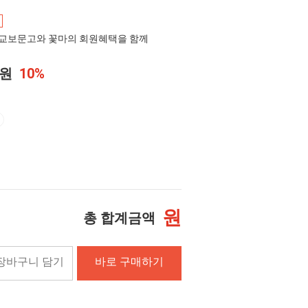
교보문고와 꽃마의 회원혜택을 함께
0원
10%
원
총 합계금액
장바구니 담기
바로 구매하기