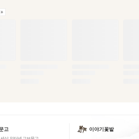
+
문고
이야기꽃밭
 세상, 인터넷 교보문고