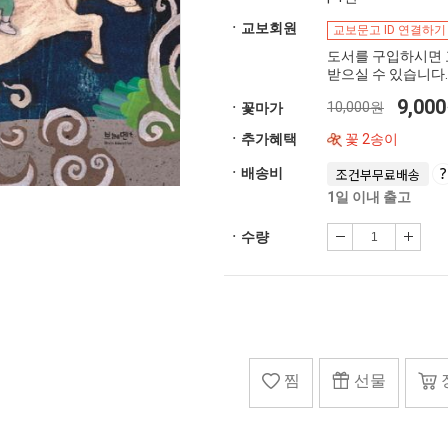
ㆍ교보회원
교보문고 ID 연결하기
도서를 구입하시면 
받으실 수 있습니다.
9,00
10,000원
ㆍ꽃마가
ㆍ추가혜택
꽃 2송이
ㆍ배송비
조건부무료배송
1일 이내 출고
ㆍ수량
찜
선물