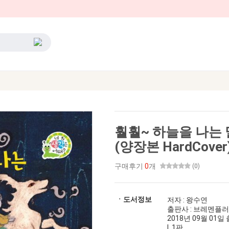
훨훨~ 하늘을 나는 말
(양장본 HardCover
구매후기
0
개
(0)
ㆍ도서정보
저자 : 왕수연
출판사 : 브레멘플
2018년 09월 01일 출
| 1판