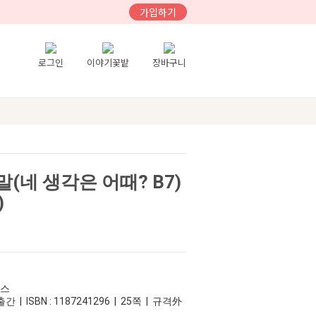
가입하기
로그인
이야기꽃밭
장바구니
(네 생각은 어때? B7)
)
러스
간 | ISBN : 1187241296 | 25쪽 | 규격外