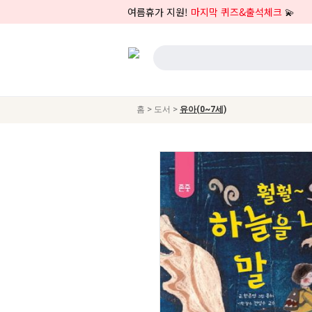
여름휴가 지원!
마지막 퀴즈&출석체크
💫
>
>
홈
도서
유아(0~7세)