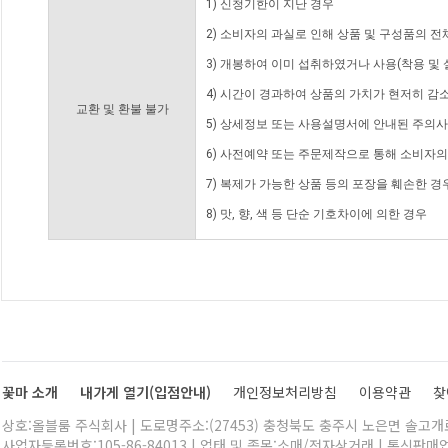
1) 신청기한이 지난 경우
2) 소비자의 과실로 인해 상품 및 구성품의 
3) 개봉하여 이미 섭취하였거나 사용(착용 및 
4) 시간이 경과하여 상품의 가치가 현저히 감
교환 및 환불 불가
5) 상세정보 또는 사용설명서에 안내된 주의사
6) 사전예약 또는 주문제작으로 통해 소비자
7) 복제가 가능한 상품 등의 포장을 훼손한 경
8) 맛, 향, 색 등 단순 기호차이에 의한 경우
꽃마 소개
내가게 열기(입점안내)
개인정보처리방침
이용약관
찾
상호:올블룸 주식회사 | 도로명주소:(27453) 충청북도 충주시 노은면 솔고개로 
사업자등록번호:105-86-84013 | 업태 및 종목:소매/전자상거래 | 통신판매