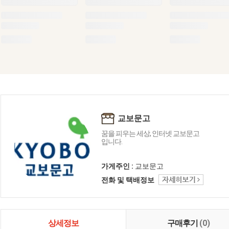
교보문고
꿈을 피우는 세상, 인터넷 교보문고
입니다.
가게주인 :
교보문고
전화 및 택배정보
상세정보
구매후기
(0)