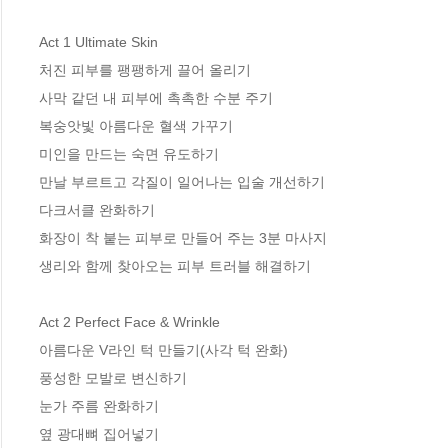
Act 1 Ultimate Skin

처진 피부를 팽팽하게 끌어 올리기

사막 같던 내 피부에 촉촉한 수분 주기

복숭앗빛 아름다운 혈색 가꾸기

미인을 만드는 숙면 유도하기

만날 부르트고 각질이 일어나는 입술 개선하기

다크서클 완화하기

화장이 착 붙는 피부로 만들어 주는 3분 마사지

생리와 함께 찾아오는 피부 트러블 해결하기

Act 2 Perfect Face & Wrinkle

아름다운 V라인 턱 만들기(사각 턱 완화)

풍성한 모발로 변신하기

눈가 주름 완화하기

옆 광대뼈 집어넣기
