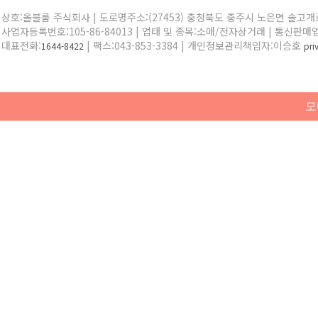
상호:올블룸 주식회사 | 도로명주소:(27453) 충청북도 충주시 노은면 솔고개로 
사업자등록번호:105-86-84013 | 업태 및 종목:소매/전자상거래 | 통신판매
대표전화:
| 팩스:043-853-3384 | 개인정보관리책임자:이승호
1644-8422
pr
모