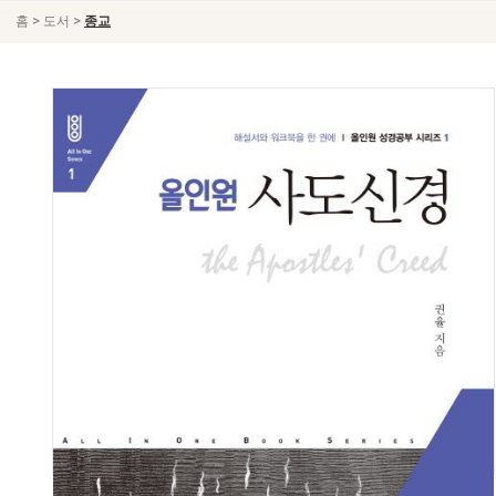
>
>
홈
도서
종교