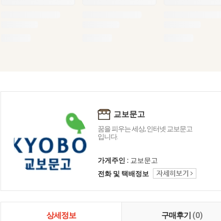
교보문고
꿈을 피우는 세상, 인터넷 교보문고
입니다.
가게주인 :
교보문고
전화 및 택배정보
상세정보
구매후기
(0)