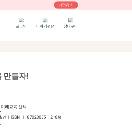
가입하기
로그인
이야기꽃밭
장바구니
을 만들자!
대구미래교육 산책
참
간 | ISBN : 1187023035 | 218쪽