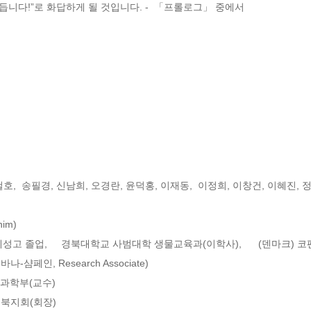
듭니다!”로 화답하게 될 것입니다. -  「프롤로그」 중에서
m) 

계성고 졸업,     경북대학교 사범대학 생물교육과(이학사),      (덴마
-샴페인, Research Associate)   

과학부(교수) 

북지회(회장) 
