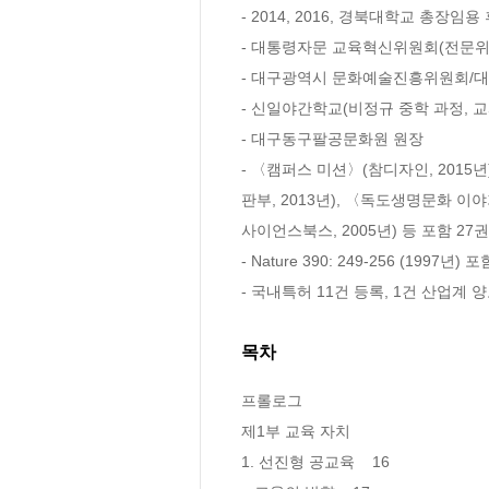
- 2014, 2016, 경북대학교 총장임용 
- 대통령자문 교육혁신위원회(전문위원
- 대구광역시 문화예술진흥위원회/대
- 신일야간학교(비정규 중학 과정, 교사
- 대구동구팔공문화원 원장   

- 〈캠퍼스 미션〉(참디자인, 2015년
판부, 2013년), 〈독도생명문화 이야기
사이언스북스, 2005년) 등 포함 27권 
- Nature 390: 249-256 (1997년
- 국내특허 11건 등록, 1건 산업계 
목차
프롤로그     

제1부 교육 자치

1. 선진형 공교육    16 
