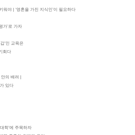
키워야 | ‘영혼을 가진 지식인’이 필요하다  

가’로 가자 

’인 교육은  

기회다 

의 배려 |  

 있다 

대학’에 주목하자  
