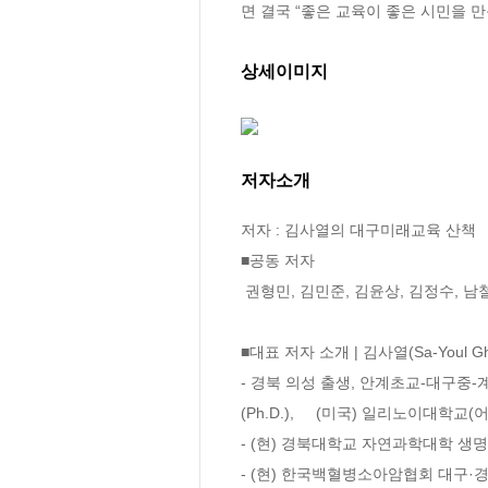
면 결국 “좋은 교육이 좋은 시민을 만
상세이미지
저자소개
저자 : 김사열의 대구미래교육 산책

■공동 저자 

 권형민, 김민준, 김윤상, 김정수, 남철호,  송필경, 신남희, 오경란, 윤덕홍, 이재동,  이정희, 이창건, 이혜진, 정지창

■대표 저자 소개 | 김사열(Sa-Youl Ghi
- 경북 의성 출생, 안계초교-대구중-
(Ph.D.),     (미국) 일리노이대학교(어바나
- (현) 경북대학교 자연과학대학 생명
- (현) 한국백혈병소아암협회 대구·경