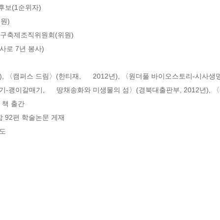
후보(1순위자) 

) 

구축제조직위원회(위원) 

로 7년 봉사) 

), 〈캠퍼스 드림〉(한티재,      2012년), 〈원더풀 바이오스토리-시사생
-괭이갈매기,      땅채송화와 미생물의 섬〉(경북대출판부, 2012년), 〈파스
책 출간 

) 포함 92편 학술논문 게재 

양도