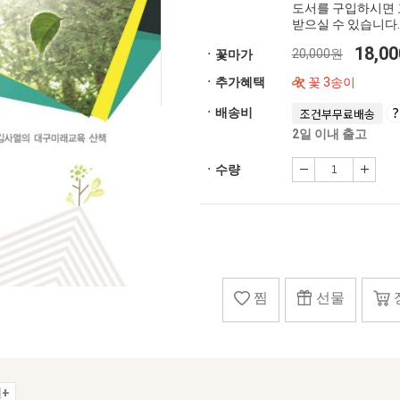
도서를 구입하시면 
받으실 수 있습니다.
18,0
20,000원
ㆍ꽃마가
ㆍ추가혜택
꽃 3송이
ㆍ배송비
조건부무료배송
2일 이내 출고
ㆍ수량
찜
선물
+