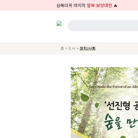
삼복더위 마지막
말복 보양대전
🔥
>
>
홈
도서
정치/사회