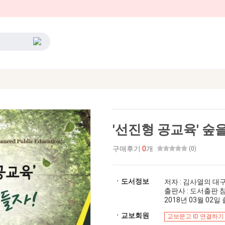
'선진형 공교육' 숲
구매후기
0
개
(0)
ㆍ도서정보
저자 : 김사열의 
출판사 : 도서출판 
2018년 03월 02일 출
ㆍ교보회원
교보문고 ID 연결하기