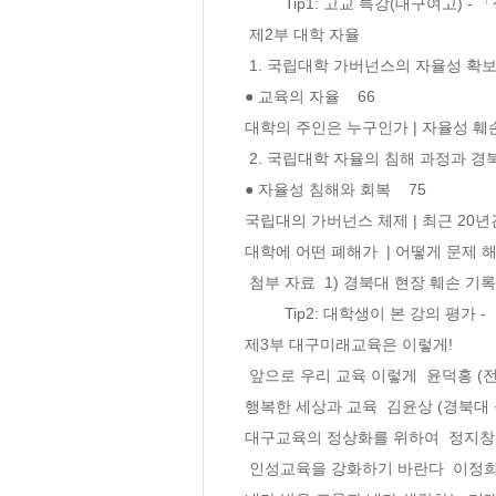
	 Tip1: 고교 특강(대구여고) - 「생명 존중의 회복과 윤리」  

 제2부 대학 자율 

 1. 국립대학 가버넌스의 자율성 확보와 교육 자치    65 

● 교육의 자율    66 

대학의 주인은 누구인가 | 자율성 훼손의
 2. 국립대학 자율의 침해 과정과 경북대학교 총장임용문제 풀기 

● 자율성 침해와 회복    75 

국립대의 가버넌스 체제 | 최근 20년간의
대학에 어떤 폐해가  | 어떻게 문제 해
 첨부 자료  1) 경북대 현장 훼손 기록 2) 경북대 현장 회복 기록 

	 Tip2: 대학생이 본 강의 평가 - 「수업 그 이상의 수업!」(이혜진) 

제3부 대구미래교육은 이렇게! 

 앞으로 우리 교육 이렇게  윤덕홍 (전 교육인적자원부 장관)    99 

행복한 세상과 교육  김윤상 (경북대 석좌교
대구교육의 정상화를 위하여  정지창 (전 
 인성교육을 강화하기 바란다  이정희 (제주국제대 교수)    113 
