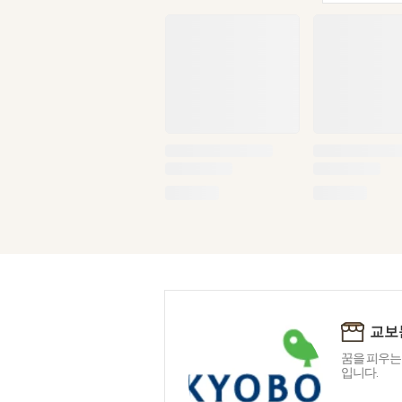
교보
꿈을 피우는
입니다.