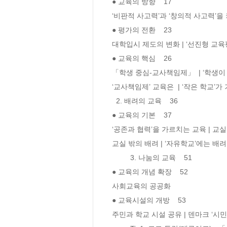
● 교육의 방향    17 

‘비판적 사고력’과 ‘창의적 사고력’을 
● 평가의 전환    23 

대학입시 제도의 변화 | ‘선진형 교육평
● 교육의 핵심    26 

「학생 중심-교사책임제」  | ‘학생이 갑
‘교사책임제’ 교육은  | ‘작은 학교’가 
  2. 배려의 교육    36 

● 교육의 기본    37 

‘공존과 협력’을 가르치는 교육 | 교실 안
교실 밖의 배려 | ‘자유학교’에는 배려가
	 3. 나눔의 교육    51 

● 교육의 개념 확장    52 

사회교육의 공공화  

● 교육시설의 개방    53 

주민과 학교 시설 공유 | 덴마크 ‘시민