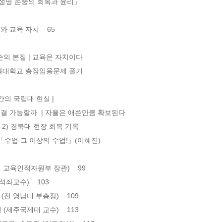
 본질 | 교육은 자치이다  

 국립대 현실 |  

결 가능할까  | 자율은 애쓴만큼 확보된다 

수)    103 

영남대 부총장)    109 
