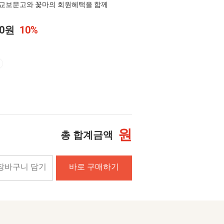
교보문고와 꽃마의 회원혜택을 함께
00원
10%
원
총 합계금액
장바구니 담기
바로 구매하기