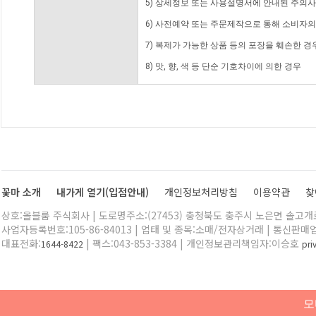
5) 상세정보 또는 사용설명서에 안내된 주의사
6) 사전예약 또는 주문제작으로 통해 소비자
7) 복제가 가능한 상품 등의 포장을 훼손한 경
8) 맛, 향, 색 등 단순 기호차이에 의한 경우
꽃마 소개
내가게 열기(입점안내)
개인정보처리방침
이용약관
찾
상호:올블룸 주식회사 | 도로명주소:(27453) 충청북도 충주시 노은면 솔고개로 
사업자등록번호:105-86-84013 | 업태 및 종목:소매/전자상거래 | 통신판매
대표전화:
| 팩스:043-853-3384 | 개인정보관리책임자:이승호
1644-8422
pr
모