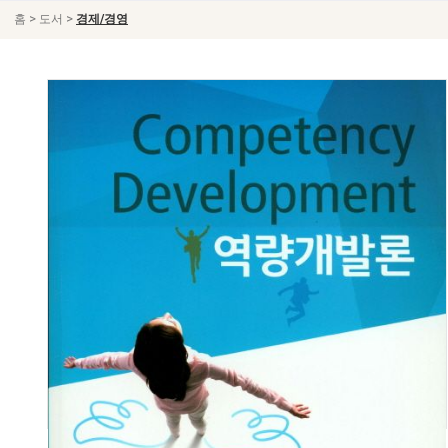
>
>
홈
도서
경제/경영