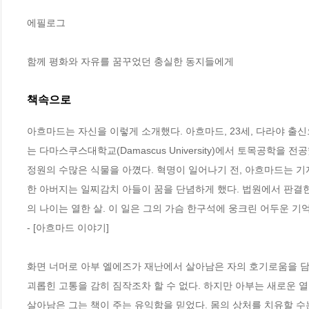
에필로그

함께 평화와 자유를 꿈꾸었던 충실한 동지들에게
책속으로
아흐마드는 자신을 이렇게 소개했다. 아흐마드, 23세, 다라야 출
는 다마스쿠스대학교(Damascus University)에서 토목공학을
정원의 수많은 식물을 아꼈다. 혁명이 일어나기 전, 아흐마드는 기
한 아버지는 일찌감치 아들이 꿈을 단념하게 했다. 법원에서 판결한 
의 나이는 열한 살. 이 일은 그의 가슴 한구석에 웅크린 어두운 기억
- [아흐마드 이야기] 
화면 너머로 아부 엘에즈가 재난에서 살아남은 자의 호기로움을 담
괴롭힌 고통을 감히 짐작조차 할 수 없다. 하지만 아부는 새로운 열
살아남은 그는 책이 주는 유익함을 믿었다. 몸의 상처를 치유할 수는