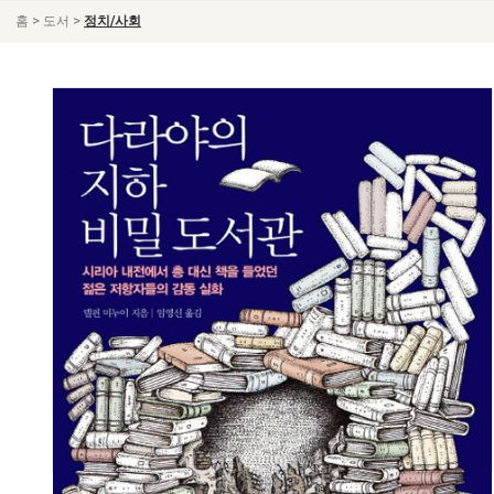
>
>
홈
도서
정치/사회