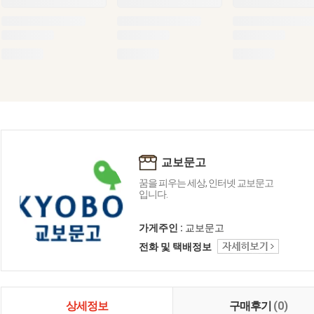
교보문고
꿈을 피우는 세상, 인터넷 교보문고
입니다.
가게주인 :
교보문고
전화 및 택배정보
상세정보
구매후기
(0)