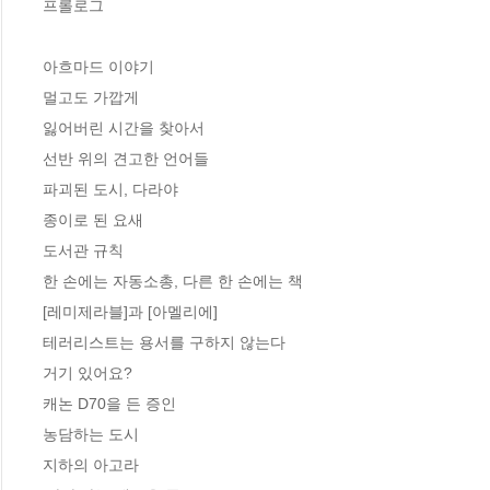
프롤로그

아흐마드 이야기

멀고도 가깝게

잃어버린 시간을 찾아서

선반 위의 견고한 언어들

파괴된 도시, 다라야

종이로 된 요새

도서관 규칙

한 손에는 자동소총, 다른 한 손에는 책

[레미제라블]과 [아멜리에]

테러리스트는 용서를 구하지 않는다

거기 있어요?

캐논 D70을 든 증인

농담하는 도시

지하의 아고라
