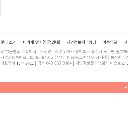
꽃마 소개
내가게 열기(입점안내)
개인정보처리방침
이용약관
찾
상호:올블룸 주식회사 | 도로명주소:(27453) 충청북도 충주시 노은면 솔고개로 
사업자등록번호:105-86-84013 | 업태 및 종목:소매/전자상거래 | 통신판매
대표전화:
| 팩스:043-853-3384 | 개인정보관리책임자:이승호
1644-8422
pr
모