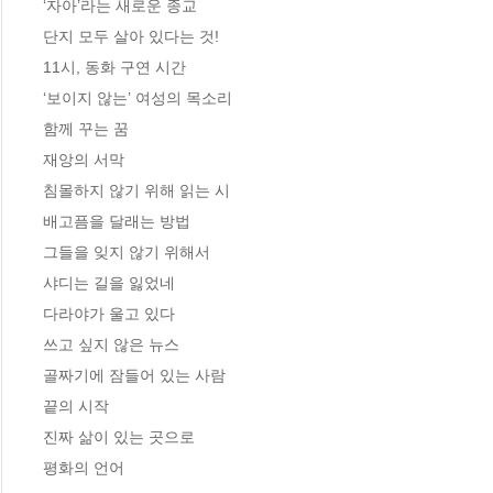
‘자아’라는 새로운 종교

단지 모두 살아 있다는 것!

11시, 동화 구연 시간

‘보이지 않는’ 여성의 목소리

함께 꾸는 꿈

재앙의 서막

침몰하지 않기 위해 읽는 시

배고픔을 달래는 방법

그들을 잊지 않기 위해서

샤디는 길을 잃었네

다라야가 울고 있다

쓰고 싶지 않은 뉴스

골짜기에 잠들어 있는 사람

끝의 시작

진짜 삶이 있는 곳으로

평화의 언어
