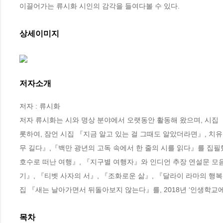
이끌어가는 류시화 시인의 감각을 들여다볼 수 있다.
상세이미지
저자소개
저자 : 류시화

저자 류시화는 시와 명상 분야에서 오랫동안 활동해 왔으며, 시집
롯하여, 잠언 시집 『지금 알고 있는 걸 그때도 알았더라면』, 치
무 길다』,『백만 광년의 고독 속에서 한 줄의 시를 읽다』를 집필
호수로 떠난 여행』, 『지구별 여행자』와 인디언 추장 연설문 모음
기』, 『티벳 사자의 서』, 『조화로운 삶』, 『달라이 라마의 행복
집 『새는 날아가면서 뒤돌아보지 않는다』를, 2018년 ‘인생학교
목차