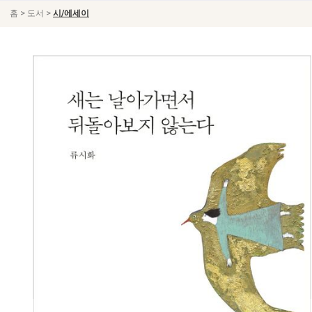
>
>
홈
도서
시/에세이