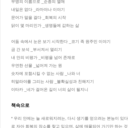
무명의 이름으로 _순종의 열매

내일은 없다 _라마야나 이야기 

문어가 말을 걸다 _회복의 시작

닭이 몇 마리인가 _생명들에 값하는 삶

어둠 속에서 눈은 보기 시작한다 _코기 족 원주민 이야기

금 간 보석 _부서져서 열리기

내 안의 비평가 _비평을 넘어 존재로

우연한 선물 _넓어져 가는 원

숫자에 포함시킬 수 없는 사람 _나와 너

히말라야를 그리는 사람 _불확실성과 친해지기

이타카 _네가 걸어온 길이 너의 삶이 될지니
책속으로
* 우리 안에는 늘 새로워지려는, 다시 생기를 얻으려는 본능이 있
로 자아 회복의 장소를 찾고 있으며, 삶에 매몰되어 가기만 하는 