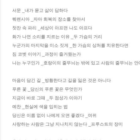
서문 _내가 묻고 삶이 답하다 

퀘렌시아 _자아 회복의 장소를 찾아서 

찻잔 속 파리 _세상이 아프면 나도 아프다

화가 나면 소리를 지르는 이유 _두 가슴의 거리 

누군가의 마지막을 미소 짓게 _한 가슴의 상처를 치유한다면 

짐 코벳 이야기 _과정이 즐거웠는가 

나는 누구인가 _호랑이의 줄무늬는 밖에 있고 사람의 줄무늬는 안에
마음이 담긴 길 _방황한다고 길을 잃은 것은 아니다

푸른 꽃 _당신의 푸른 꽃은 무엇인가 

지금이 바로 그때 _두 점성가 이야기 

예찬 _현실에 색을 입히는 법

당신은 이름 없이 나에게 오면 좋겠다 _여뀌

사랑하는 사람은 그냥 지나치지 않는다 _프루스트의 장미
