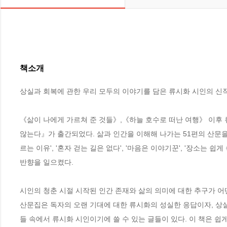
책소개
상실과 회복에 관한 우리 모두의 이야기를 담은 류시화 시인의 신작
《삶이 나에게 가르쳐 준 것들》,《하늘 호수로 떠난 여행》 이후
않는다』가 출간되었다. 삶과 인간을 이해해 나가는 51편의 산문을 엮은이
르는 이유', '혼자 걷는 길은 없다', '마음은 이야기꾼', '장소는 
반향을 일으켰다.

시인의 청춘 시절 시작된 인간 존재와 삶의 의미에 대한 추구가 어떤
산문집은 독자의 오랜 기대에 대한 류시화의 성실한 응답이자, 상
들 속에서 류시화 시인이기에 쓸 수 있는 글들이 있다. 이 책은 쉽