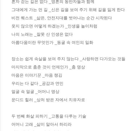
혼자 걷는 길은 없다 _영혼의 동반자들과 함께

그대에게 가는 먼 길 _신은 길을 보여 주기 위해 길을 잃게 한다 

비전 퀘스트 _삶은, 안전지대를 벗어나는 순간 시작된다 

웃지 않으면 어떻게 하겠는가 _인생을 놀이처럼 

나의 노래는 _잘못 산 인생은 없다 

아름다움이란 무엇인가 _동굴 속 여인의 일화

장소는 쉽게 속살을 보여 주지 않는다 _사랑하면 다가오는 것들

마지막으로 춤춘 것이 언제인가 _춤 명상 

마음은 이야기꾼 _마음 챙김

우리는 다 같다 _공감과 연민

얼굴 속 얼굴 _어머니 명상

운디드 힐러 _상처 받은 자에서 치유자로

두 번째 화살 피하기 _고통을 다루는 기술

어머니 고래 _삶이 알아서 하리라
