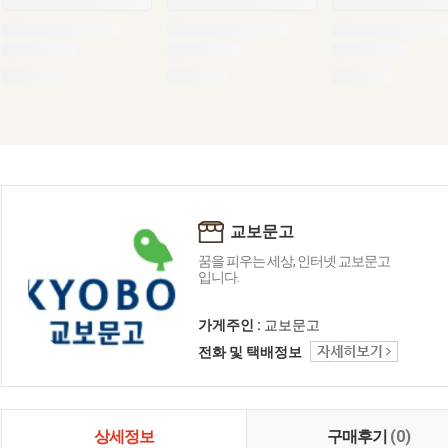
교보문고
꿈을 피우는 세상, 인터넷 교보문고
입니다.
가게주인 :
교보문고
전화 및 택배정보
상세정보
구매후기
(0)