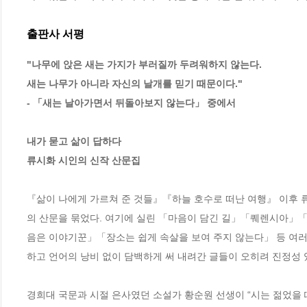
출판사 서평
"나무에 앉은 새는 가지가 부러질까 두려워하지 않는다. 

새는 나무가 아니라 자신의 날개를 믿기 때문이다."

- 「새는 날아가면서 뒤돌아보지 않는다」 중에서

내가 묻고 삶이 답하다

『삶이 나에게 가르쳐 준 것들』『하늘 호수로 떠난 여행』 이후 류
의 산문을 묶었다. 여기에 실린 「마음이 담긴 길」「퀘렌시아」
음은 이야기꾼」「장소는 쉽게 속살을 보여 주지 않는다」 등 여러
하고 언어의 낭비 없이 담백하게 써 내려간 글들이 오히려 진정성 있
경희대 국문과 시절 은사였던 소설가 황순원 선생이 “시는 젊었을 때