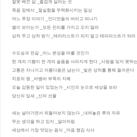
잘못 베낀 삶 _즐겁게 살라는 것

죽음 앞에서 _절실함을 무력화시키는 일상

어느 추장 이야기 _인디언들의 버리고 떠나기

별이 보이는가 _모든 진리를 가지고 오지 말라

상처 주고 상처 받기 _테러리스트가 되지 말고 테라피스트가 되라

수도승과 전갈 _어느 본성을 따를 것인가 

한 개의 기쁨이 천 개의 슬픔을 사라지게 한다 _사랑을 잊지 못하는
고통은 지나가고 아름다움은 남는다 _빛은 상처를 통해 들어온다

치료의 원 _바벰바 부족의 지혜

오늘 감동한 일이 있었는가 _시인의 눈으로 세상을 보라

당신의 잎새 _신의 선물

새는 날아가면서 뒤돌아보지 않는다 _내려놓은 후의 자유

무슨 생각을 하고 있지 _알아차림

세상에서 가장 맛있는 음식 _마음 챙김 식사
