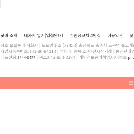
꽃마 소개
내가게 열기(입점안내)
개인정보처리방침
이용약관
찾
상호:올블룸 주식회사 | 도로명주소:(27453) 충청북도 충주시 노은면 솔고개로 
사업자등록번호:105-86-84013 | 업태 및 종목:소매/전자상거래 | 통신판매
대표전화:
| 팩스:043-853-3384 | 개인정보관리책임자:이승호
1644-8422
pr
모