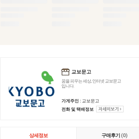
교보문고
꿈을 피우는 세상, 인터넷 교보문고
입니다.
가게주인 :
교보문고
전화 및 택배정보
상세정보
구매후기
(0)