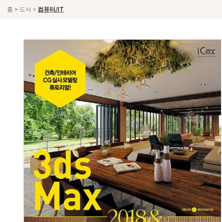
>
>
홈
도서
컴퓨터/IT