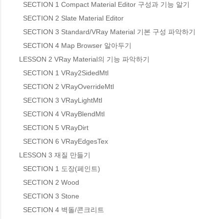
  SECTION 1 Compact Material Editor 구성과 기능 알기

  SECTION 2 Slate Material Editor

  SECTION 3 Standard/VRay Material 기본 구성 파악하기

  SECTION 4 Map Browser 알아두기

LESSON 2 VRay Material의 기능 파악하기

  SECTION 1 VRay2SidedMtl

  SECTION 2 VRayOverrideMtl

  SECTION 3 VRayLightMtl

  SECTION 4 VRayBlendMtl

  SECTION 5 VRayDirt

  SECTION 6 VRayEdgesTex

LESSON 3 재질 만들기

  SECTION 1 도장(페인트)

  SECTION 2 Wood

  SECTION 3 Stone

  SECTION 4 벽돌/콘크리트
