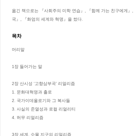
옮긴 책으로는 『사회주의 미학 연습』, 『함께 가는 친구에게』,
국』, 『화엄의 세계와 혁명』을 썼다.
목차
머리말 

1장 들어가는 말

2장 산시성 ‘고향삼부곡’ 리얼리즘

1. 문화대혁명과 출로 

2. 국가이데올로기와 그 복사들 

3. 사실의 준열성과 로컬 리얼리티

4. 허무 리얼리즘 

3장 세계, 수몰 지구의 리얼리즘 
