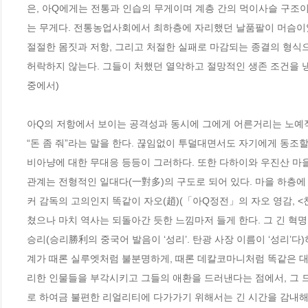
은, 아Q에게는 전통과 인습의 무게이며 계층 간의 먹이사슬 구조
는 무게다. 전통농업사회에서 최하층에 자리했던 날품팔이 머슴이었
절절한 몸짓과 저항, 그리고 처절한 실패로 마감되는 종결의 형식
허락하지 않는다. 그들이 처했던 열악하고 절망적인 생존 조건을 냉정
중에서)
아Q의 저항에서 보이는 공격성과 동시에 그에게 어른거리는 노예적
“돈 좀 줘”라는 말을 한다. 끊임없이 투덜대면서도 자기에게 동조할 
비아냥에 대한 무대응 등등이 그러하다. 또한 다하이와 우진산 마을
관계는 전형적인 일대다(一對多)의 구도로 되어 있다. 마을 하층
커 감독의 고의인지 똑같이 자오(趙)(「아Q정전」의 자오 영감, 
쳤으나 마치 역사는 되돌아간 듯한 느낌마저 들게 한다. 그 긴 혁
승리(승리勝利의 중국어 발음이 ‘성리’. 탄광 사장 이름이 ‘성리’
계가 때론 실루엣처럼 불분명하게, 때론 데칼코마니처럼 똑같은 대
리한 인물들을 부각시키고 그들의 애환을 드러낸다는 점에서, 그 드
로 하여금 불편한 리얼리티에 다가가기 위해서는 긴 시간을 감내해야 한