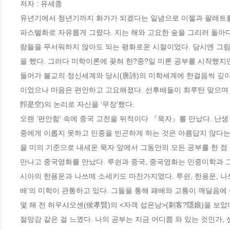
저자 : 유세종

유년기에서 청년기까지 화가가 되겠다는 일념으로 이젤과 팔레트를 들
파스텔화로 자유롭게 그렸다. 지는 해와 고요한 숲을 그리러 돌아
람들을 무서워하지 않아도 되는 평화로운 시절이었다. 당시엔 그림
을 했다. 그러다 미학이론에 꽂혀 한?중?일 미론 공부를 시작했지
들어가 불교의 정신세계와 당시(唐詩)의 미학세계에 한걸음씩 깊이
이었으나 마음은 편안하고 고요해졌다. 선후배들이 최루탄 맞으며
卽是空)의 논리로 자신을 ‘무장’했다.

오랜 ‘편안함’ 속에 중국 고전을 뒤적이다 『묵자』를 만났다. 난생
중에게 이롭지 못하고 민중을 빈곤하게 하는 것은 아름답지 않다는
을 미의 기준으로 내세운 묵자 앞에서 그동안의 모든 공부를 한 점
만나고 중국영화를 만났다. 루쉰과 중국, 중국영화는 민중미학과 그
시아의 한용운과 나쓰메 소세키도 마찬가지였다. 루쉰, 한용운, 나
배’의 미학이 관통하고 있다. 그들을 통해 패배와 고통이 깨달음에 
몇 해 전 허우샤오셴(侯孝賢)의 <자객 섭은낭>(刺客?隱娘)을 보았
절망감 같은 걸 느꼈다. 나의 공부는 지금 어디쯤 와 있는 것인가, 