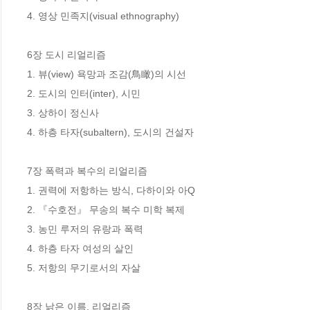
4. 영상 민족지(visual ethnography)

6장 도시 리얼리즘

1. 뷰(view) 욕망과 조감(鳥瞰)의 시선 

2. 도시의 인터(inter), 시민 

3. 상하이 정신사 

4. 하층 타자(subaltern), 도시의 건설자 

7장 폭력과 복수의 리얼리즘 

1. 권력에 저항하는 방식, 다하이와 아Q 

2. 『수호전』 무송의 복수 미학 복제 

3. 농민 루저의 유랑과 폭력 

4. 하층 타자 여성의 살인 

5. 저항의 무기로서의 자살 

8장 낡은 이름, 리얼리즘 
