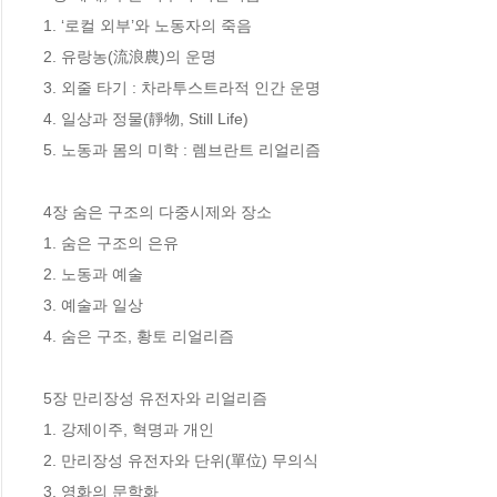
1. ‘로컬 외부’와 노동자의 죽음 

2. 유랑농(流浪農)의 운명 

3. 외줄 타기 : 차라투스트라적 인간 운명

4. 일상과 정물(靜物, Still Life) 

5. 노동과 몸의 미학 : 렘브란트 리얼리즘 

4장 숨은 구조의 다중시제와 장소 

1. 숨은 구조의 은유

2. 노동과 예술 

3. 예술과 일상 

4. 숨은 구조, 황토 리얼리즘 

5장 만리장성 유전자와 리얼리즘 

1. 강제이주, 혁명과 개인 

2. 만리장성 유전자와 단위(單位) 무의식 

3. 영화의 문학화 
