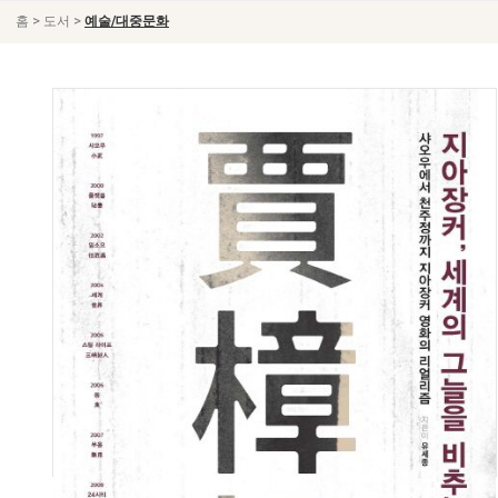
>
>
홈
도서
예술/대중문화