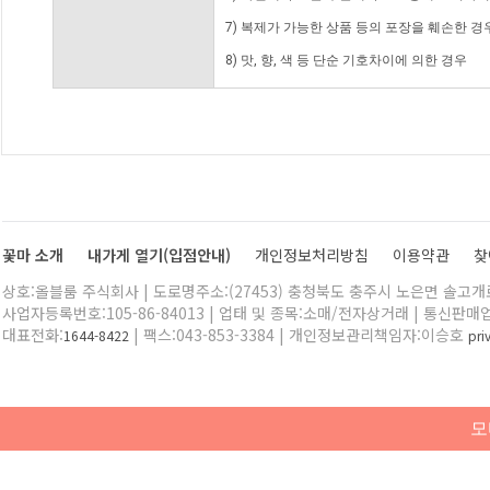
7) 복제가 가능한 상품 등의 포장을 훼손한 경
8) 맛, 향, 색 등 단순 기호차이에 의한 경우
꽃마 소개
내가게 열기(입점안내)
개인정보처리방침
이용약관
찾
상호:올블룸 주식회사 | 도로명주소:(27453) 충청북도 충주시 노은면 솔고개로 
사업자등록번호:105-86-84013 | 업태 및 종목:소매/전자상거래 | 통신판매
대표전화:
| 팩스:043-853-3384 | 개인정보관리책임자:이승호
1644-8422
pr
모