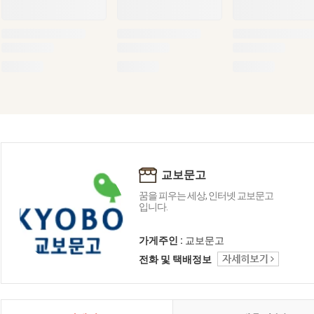
교보문고
꿈을 피우는 세상, 인터넷 교보문고
입니다.
가게주인 :
교보문고
전화 및 택배정보