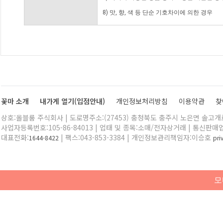
8) 맛, 향, 색 등 단순 기호차이에 의한 경우
꽃마 소개
내가게 열기(입점안내)
개인정보처리방침
이용약관
찾
상호:올블룸 주식회사 | 도로명주소:(27453) 충청북도 충주시 노은면 솔고개로 
사업자등록번호:105-86-84013 | 업태 및 종목:소매/전자상거래 | 통신판매
대표전화:
| 팩스:043-853-3384 | 개인정보관리책임자:이승호
1644-8422
pr
모