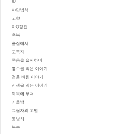
약

야단법석

고향

아Q정전

축복

술집에서

고독자

죽음을 슬퍼하며

홍수를 막은 이야기

검을 벼린 이야기

전쟁을 막은 이야기

제목에 부쳐

가을밤

그림자의 고별

동냥치

복수
