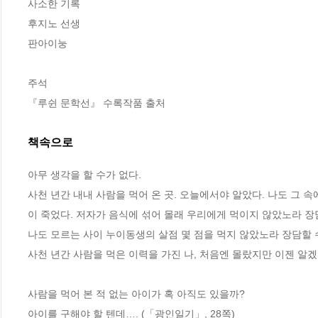
사소한 기록

후지노 선생

판아이눙

주석

『루쉰 문학선』 수록작품 출처
책속으로
아무 생각을 할 수가 없다.
사천 년간 내내 사람을 먹어 온 곳. 오늘에서야 알았다. 나도 그 
이 죽었다. 저자가 음식에 섞어 몰래 우리에게 먹이지 않았노라 장담
나도 모르는 사이 누이동생의 살점 몇 점을 먹지 않았노라 장담할 수
사천 년간 사람을 먹은 이력을 가진 나, 처음엔 몰랐지만 이젠 알겠
사람을 먹어 본 적 없는 아이가 혹 아직도 있을까?
아이를 구해야 할 텐데…. (「광인일기」, 28쪽)