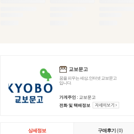
교보문고
꿈을 피우는 세상, 인터넷 교보문고
입니다.
가게주인 :
교보문고
전화 및 택배정보
상세정보
구매후기
(0)