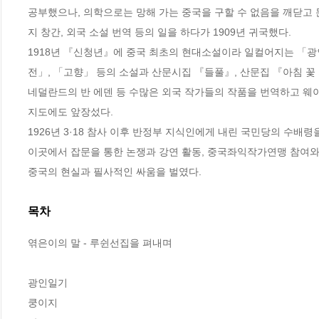
공부했으나, 의학으로는 망해 가는 중국을 구할 수 없음을 깨닫고 
지 창간, 외국 소설 번역 등의 일을 하다가 1909년 귀국했다.

1918년 『신청년』에 중국 최초의 현대소설이라 일컬어지는 「
전」, 「고향」 등의 소설과 산문시집 『들풀』, 산문집 『아침 꽃 
네덜란드의 반 에덴 등 수많은 외국 작가들의 작품을 번역하고 웨이
지도에도 앞장섰다.

1926년 3·18 참사 이후 반정부 지식인에게 내린 국민당의 수배령
이곳에서 잡문을 통한 논쟁과 강연 활동, 중국좌익작가연맹 참여와 
중국의 현실과 필사적인 싸움을 벌였다.
목차
엮은이의 말 - 루쉰선집을 펴내며

광인일기

쿵이지
