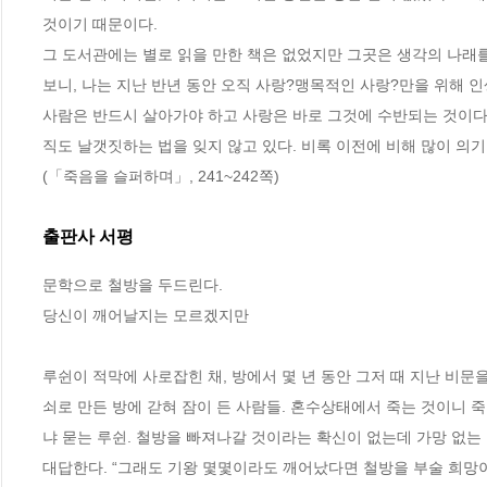
것이기 때문이다. 
그 도서관에는 별로 읽을 만한 책은 없었지만 그곳은 생각의 나래를
보니, 나는 지난 반년 동안 오직 사랑?맹목적인 사랑?만을 위해 인
사람은 반드시 살아가야 하고 사랑은 바로 그것에 수반되는 것이다.
직도 날갯짓하는 법을 잊지 않고 있다. 비록 이전에 비해 많이 의
(「죽음을 슬퍼하며」, 241~242쪽)
출판사 서평
문학으로 철방을 두드린다.

당신이 깨어날지는 모르겠지만

루쉰이 적막에 사로잡힌 채, 방에서 몇 년 동안 그저 때 지난 비문
쇠로 만든 방에 갇혀 잠이 든 사람들. 혼수상태에서 죽는 것이니 
냐 묻는 루쉰. 철방을 빠져나갈 것이라는 확신이 없는데 가망 없는
대답한다. “그래도 기왕 몇몇이라도 깨어났다면 철방을 부술 희망이 