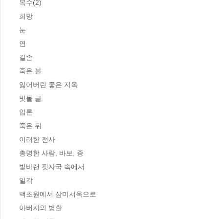
복수(2)

희망

눈

연

길손

죽은 불

잃어버린 좋은 지옥

빗돌 글

입론

죽은 뒤

이러한 전사

총명한 사람, 바보, 종

빛바랜 핏자국 속에서

일각

백초원에서 삼미서옥으로

아버지의 병환
