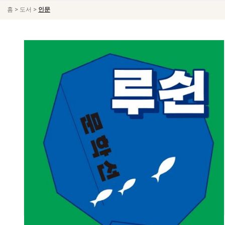
>
>
홈
도서
인문