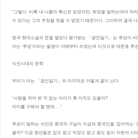
“그렇다. 비록 내 나름의 확신은 있었지만, 희망을 말하는데야 차마
수 있다는 그의 주장을 꺾을 수 없었기 때문이다. 그리하여 결국 나도
중국 현대소설의 문을 열었다 평가받는 「광인일기」는 루쉰이 비애와
아는 ‘루쉰’이라는 필명이 이때부터 쓰였는데 이것으로 대문호 루쉰
식인시대의 문학

우리가 아는 「광인일기」의 마지막은 이렇게 끝이 난다. 

“사람을 먹어 본 적 없는 아이가 혹 아직도 있을까?

아이를 구해야 할 텐데….”

루쉰이 말하는 식인은 중국의 구습이 지금의 중국인을 ‘잡아먹는’ 것
을까? 지금 청년들은 집도 없고 직장도 없고 꿈도 없이 자본의 시대