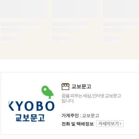
교보문고
꿈을 피우는 세상, 인터넷 교보문고
입니다.
가게주인 :
교보문고
전화 및 택배정보