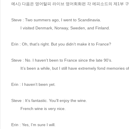
예시) 다음은 영어탈피 라이브 영어회화편 각 에피소드의 제1부 구
Steve : Two summers ago, I went to Scandinavia.

        I visited Denmark, Norway, Sweden, and Finland.

Erin : Oh, that’s right. But you didn’t make it to France?

Steve : No. I haven’t been to France since the late 90’s.

        It’s been a while, but I still have extremely fond memories of it.

Erin : I haven’t been yet.

Steve : It’s fantastic. You’ll enjoy the wine.

        French wine is very nice.

Erin : Yes, I’m sure I will.
