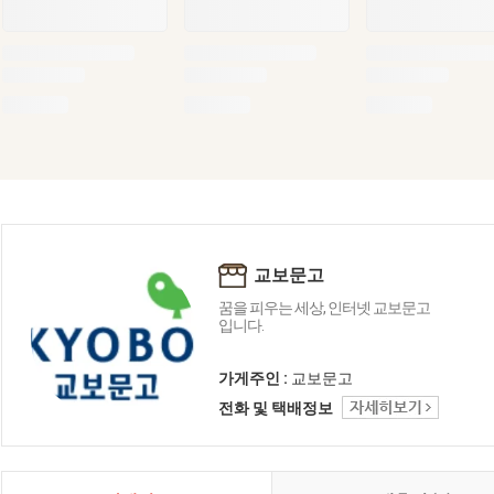
교보문고
꿈을 피우는 세상, 인터넷 교보문고
입니다.
가게주인 :
교보문고
전화 및 택배정보