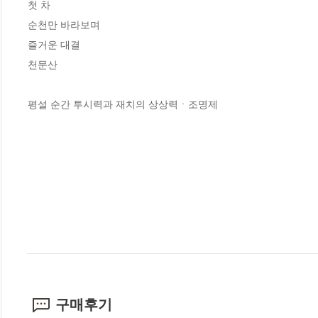
첫 차

순천만 바라보며

즐거운 대결

천문산

평설 순간 투시력과 재치의 상상력ㆍ조명제
구매후기