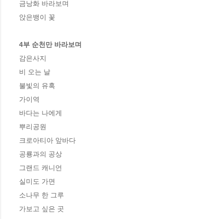
금낭화 바라보며

앉은뱅이 꽃

4부 순천만 바라보며
감은사지

비 오는 날

불빛의 유혹

가이역

바다는 나에게

뿌리공원

크로아티아 앞바다

공룡과의 공상

그랜드 캐니언

실미도 가면

소나무 한 그루

가보고 싶은 곳
