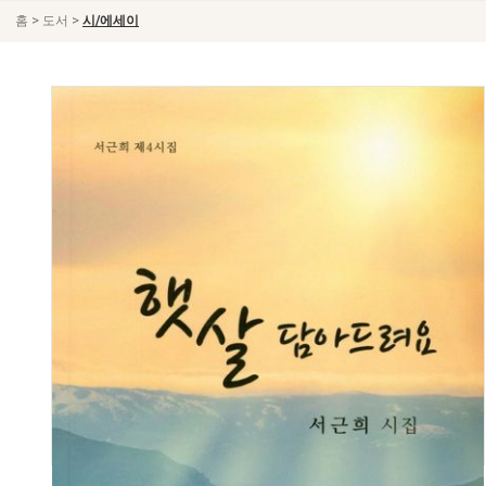
>
>
홈
도서
시/에세이