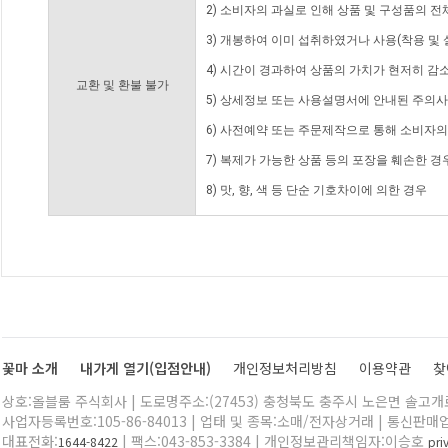
2) 소비자의 과실로 인해 상품 및 구성품의 
3) 개봉하여 이미 섭취하였거나 사용(착용 및 
4) 시간이 경과하여 상품의 가치가 현저히 감
교환 및 환불 불가
5) 상세정보 또는 사용설명서에 안내된 주의사
6) 사전예약 또는 주문제작으로 통해 소비자
7) 복제가 가능한 상품 등의 포장을 훼손한 경
8) 맛, 향, 색 등 단순 기호차이에 의한 경우
꽃마 소개
내가게 열기(입점안내)
개인정보처리방침
이용약관
찾
상호:올블룸 주식회사 | 도로명주소:(27453) 충청북도 충주시 노은면 솔고개로 
사업자등록번호:105-86-84013 | 업태 및 종목:소매/전자상거래 | 통신판매
대표전화:
| 팩스:043-853-3384 | 개인정보관리책임자:이승호
1644-8422
pr