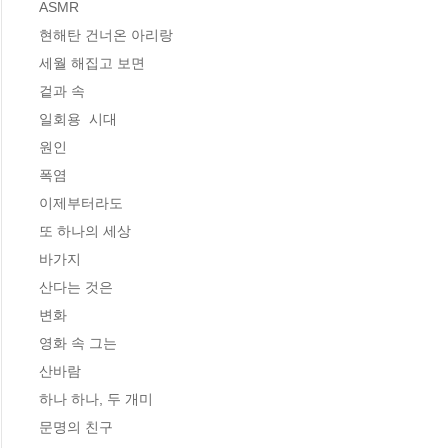
ASMR

현해탄 건너온 아리랑

세월 해집고 보면

겉과 속

일회용  시대

원인

폭염

이제부터라도

또 하나의 세상

바가지 

산다는 것은

변화

영화 속 그는

산바람

하나 하나, 두 개미

문명의 친구
