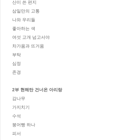
산이 쓴 편지

삼일만의 고통

나와 우리들

좋아하는 색

여섯 고개 넘고서야

차가움과 뜨거움

부탁

심정

존경

2부 현해탄 건너온 아리랑
감나무

가지치기

수석

붕어빵 하나

피서
