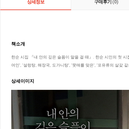
상세정보
구매후기
(0)
책소개
한순 시집 『내 안의 깊은 슬픔이 말을 걸 때』. 한순 시인의 첫 시집
여인', '설렁탕, 해장국, 도가니탕', '뭇매를 맞은', '포유류의 살갗
상세이미지