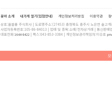
꽃마 소개
내가게 열기(입점안내)
개인정보처리방침
이용약관
찾
상호:올블룸 주식회사 | 도로명주소:(27453) 충청북도 충주시 노은면 솔고개로 
사업자등록번호:105-86-84013 | 업태 및 종목:소매/전자상거래 | 통신판매
대표전화:
| 팩스:043-853-3384 | 개인정보관리책임자:이승호
1644-8422
pr
모