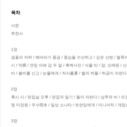
목차
서문

추천사

1장  

겹꽃의 자락 / 해바라기 풍금 / 중심을 수선하고 / 깊은 산방 / 철쭉의
시 / 막膜 / 연잎 아래 감 두 알 / 흑백사진 / 식물 띠 / 잠, 오래된 /
비 / 봄비를 신고 / 눈물에게 / 처서處暑 / 별의 허물 / 허공이 자란다 
2장  

혹시 시 / 편집실 오후 / 편집자 일기 / 돌이 자란다 / 상추와 비 / 뜨끈한
명 미장원 / 우수雨水 / 일상 소나타 / 토란잎에게 / 미니어처 / 개망초 1
3장 
