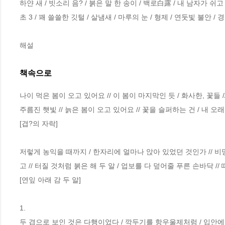
하얀 새 / 빗소리 음? / 붉은 말 한 송이 / 백로白露 / 내 남자가 쉬고
초 3 / 꽤 쓸쓸한 깃털 / 살냄새 / 마루의 눈 / 형제 / 연둣빛 불안 /
해설
책속으로
나이 먹은 봄이 오고 있어요 // 이 봄이 마지막인 듯 / 화사한, 꽃들 //
주름진 햇빛 // 늙은 봄이 오고 있어요 // 꽃을 슬퍼하는 건 / 내 
[겹?의 자락]
저렇게 농익을 때까지 / 한자리에 얼마나 앉아 있었던 것인가 // 비
고 // 터질 것처럼 붉은 해 두 알 / 업보를 다 덮어줄 푸른 손바닥 /
[연잎 아래 감 두 알]
1.
두 겹으로 보인 것은 다행이었다 / 깍두기를 항우울제처럼 / 입안에 넣는