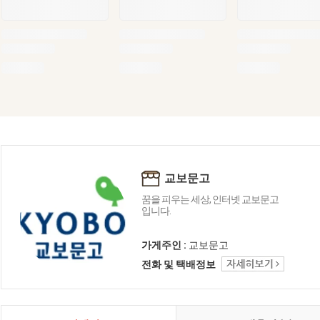
교보문고
꿈을 피우는 세상, 인터넷 교보문고
입니다.
가게주인 :
교보문고
전화 및 택배정보