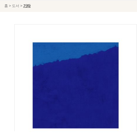
>
>
홈
도서
기타