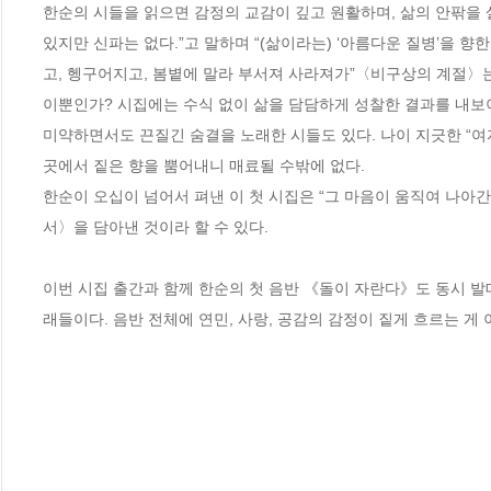
한순의 시들을 읽으면 감정의 교감이 깊고 원활하며, 삶의 안팎을 
있지만 신파는 없다.”고 말하며 “(삶이라는) ‘아름다운 질병’을 
고, 헹구어지고, 봄볕에 말라 부서져 사라져가”〈비구상의 계절〉는
이뿐인가? 시집에는 수식 없이 삶을 담담하게 성찰한 결과를 내보이
미약하면서도 끈질긴 숨결을 노래한 시들도 있다. 나이 지긋한 “여자
곳에서 짙은 향을 뿜어내니 매료될 수밖에 없다. 

한순이 오십이 넘어서 펴낸 이 첫 시집은 “그 마음이 움직여 나아간
서〉을 담아낸 것이라 할 수 있다. 

이번 시집 출간과 함께 한순의 첫 음반 《돌이 자란다》도 동시 발
래들이다. 음반 전체에 연민, 사랑, 공감의 감정이 짙게 흐르는 게 