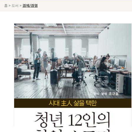
>
>
홈
도서
경제/경영