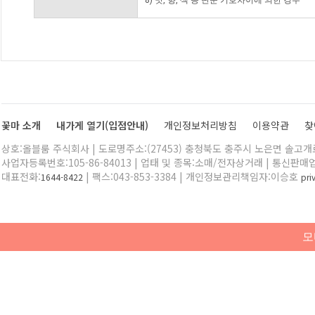
8) 맛, 향, 색 등 단순 기호차이에 의한 경우
꽃마 소개
내가게 열기(입점안내)
개인정보처리방침
이용약관
찾
상호:올블룸 주식회사 | 도로명주소:(27453) 충청북도 충주시 노은면 솔고개로 
사업자등록번호:105-86-84013 | 업태 및 종목:소매/전자상거래 | 통신판매
대표전화:
| 팩스:043-853-3384 | 개인정보관리책임자:이승호
1644-8422
pr
모