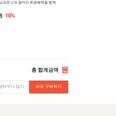
교보문고와 꽃마의 회원혜택을 함께
0원
10%
원
총 합계금액
장바구니 담기
바로 구매하기