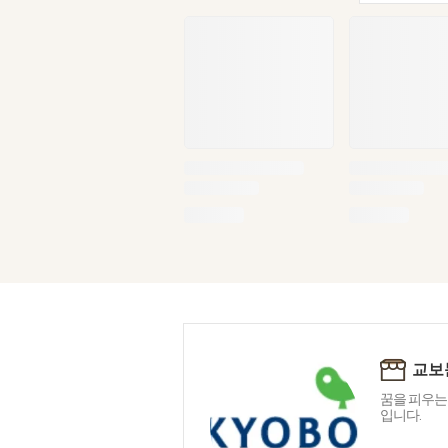
교보
꿈을 피우는
입니다.