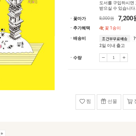
도서를 구입하시면 
받으실 수 있습니다.
7,20
8,000원
ㆍ꽃마가
ㆍ추가혜택
꽃 1송이
ㆍ배송비
조건부무료배송
2일 이내 출고
ㆍ수량
찜
선물
+