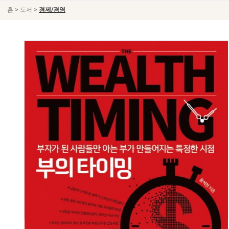
>
>
홈
도서
경제/경영