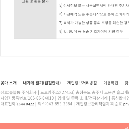
교환 및 환불 불가
5) 상세정보 또는 사용설명서에 안내된 주의사
6) 사전예약 또는 주문제작으로 통해 소비자
7) 복제가 가능한 상품 등의 포장을 훼손한 경
8) 맛, 향, 색 등 단순 기호차이에 의한 경우
꽃마 소개
내가게 열기(입점안내)
개인정보처리방침
이용약관
찾
상호:올블룸 주식회사 | 도로명주소:(27453) 충청북도 충주시 노은면 솔고개로 
사업자등록번호:105-86-84013 | 업태 및 종목:소매/전자상거래 | 통신판매
대표전화:
| 팩스:043-853-3384 | 개인정보관리책임자:이승호
1644-8422
pr
모