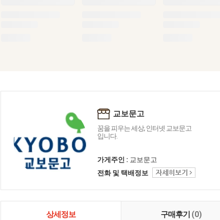
교보문고
꿈을 피우는 세상, 인터넷 교보문고
입니다.
가게주인 :
교보문고
전화 및 택배정보
상세정보
구매후기
(0)