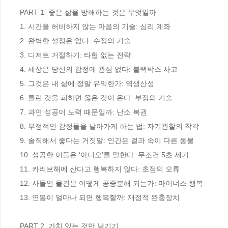
PART 1  좋은 삶을 방해하는 것은 무엇일까

1. 시간을 허비하지 않는 마음의 기술: 심리 계좌

2. 완벽한 설정은 없다: 수정의 기술

3. 디저트 거절하기: 타협 없는 전략

4. 세상은 당신의 감정에 관심 없다: 블랙박스 사고

5. 그것은 내 삶에 정말 유익한가: 역생산성

6. 틀린 것을 피하면 옳은 것이 온다: 부정의 기술

7. 과연 성공이 노력 때문일까: 난소 복권

8. 부정적인 감정들을 날아가게 하는 법: 자기관찰의 착각

9. 솔직해서 좋다는 거짓말: 인간은 겉과 속이 다른 동물

10. 성공한 이들은 ‘아니오’를 말한다: 무조건 5초 세기

11. 카리브해에 산다고 행복하지 않다: 초점의 오류

12. 사들인 물건은 어떻게 공중분해 되는가: 마이너스 행복

13. 연봉이 얼마나 되면 행복할까: 재정적 완충장치

PART 2  가치 있는 것만 남기기
