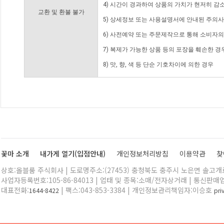
4) 시간이 경과하여 상품의 가치가 현저히 감
교환 및 환불 불가
5) 상세정보 또는 사용설명서에 안내된 주의사
6) 사전예약 또는 주문제작으로 통해 소비자
7) 복제가 가능한 상품 등의 포장을 훼손한 경
8) 맛, 향, 색 등 단순 기호차이에 의한 경우
꽃마 소개
내가게 열기(입점안내)
개인정보처리방침
이용약관
찾
상호:올블룸 주식회사 | 도로명주소:(27453) 충청북도 충주시 노은면 솔고개로 
사업자등록번호:105-86-84013 | 업태 및 종목:소매/전자상거래 | 통신판매
대표전화:
| 팩스:043-853-3384 | 개인정보관리책임자:이승호
1644-8422
pr