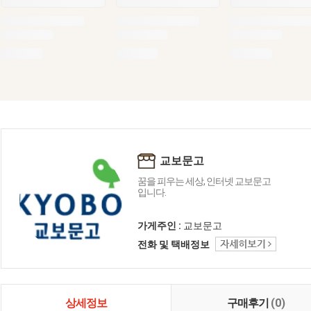
교보문고
꿈을 피우는 세상, 인터넷 교보문고
입니다.
가게주인 :
교보문고
전화 및 택배정보
상세정보
구매후기
(0)