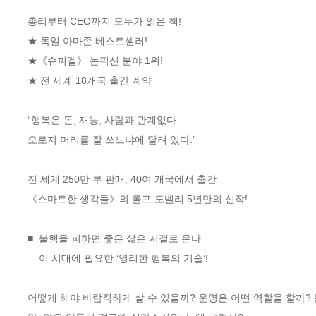
총리부터 CEO까지 모두가 읽은 책!

★ 독일 아마존 베스트셀러! 

★《슈피겔》 논픽션 분야 1위! 

★ 전 세계 18개국 출간 계약 

“행복은 돈, 재능, 사람과 관계없다.

오로지 머리를 잘 쓰느냐에 달려 있다.”

전 세계 250만 부 판매, 40여 개국에서 출간

《스마트한 생각들》의 롤프 도벨리 5년만의 신작!

■  불행을 피하면 좋은 삶은 저절로 온다

    이 시대에 필요한 ‘영리한 행복의 기술’!

어떻게 해야 바람직하게 살 수 있을까? 운명은 어떤 역할을 할까?