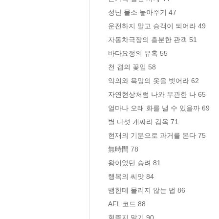
성난 물소 놓아주기 47

운전하지 말고 승객이 되어라 49

자동차극장의 흥분한 관객 51

바다요정의 유혹 55

천 겹의 꽃잎 58

악의와 욕망의 옷을 벗어라 62

자연현상처럼 나와 무관한 나 65

얼마나 오래 화를 낼 수 있을까 69

별 다섯 개짜리 감옥 71

현재의 기분으로 과거를 본다 75

無時間 78

왕이었던 승려 81

행복의 씨앗 84

뱀한테 물리지 않는 법 86

AFL 코드 88

헐뜯지 말기 90
