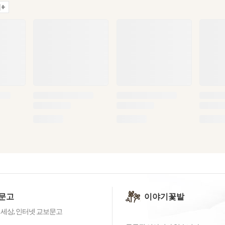
+
문고
이야기꽃밭
 세상, 인터넷 교보문고