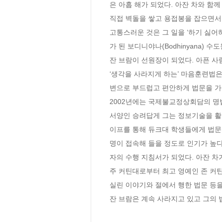
은 아홉 해가 되었다. 아잔 차와 함
직접 벽돌을 쌓고 용접봉을 잡으면서
고통스러운 것은 그 일을 ‘하기 싫어
가 된 보디니야나(Bodhinyana) 수
잔 브람이 선원장이 되었다. 아픈 사
‘생각을 사라지게 하는’ 마음훈련법
변으로 부드럽고 편안하게 법문을 가르
2002년에는 국제불교정상회담의 명
서양인 승려답게 그는 정보기술을 활용해
이프를 통해 듀크대 학생들에게 법문
명이 접속해 들을 정도로 인기가 높다
자의 수행 지침서가 되었다. 아잔 차
주 커틴대로부터 최고 영예인 존 커틴
실린 이야기와 절에서 행한 법문 등을
잔 브람은 계속 사라지고 있고 그의 