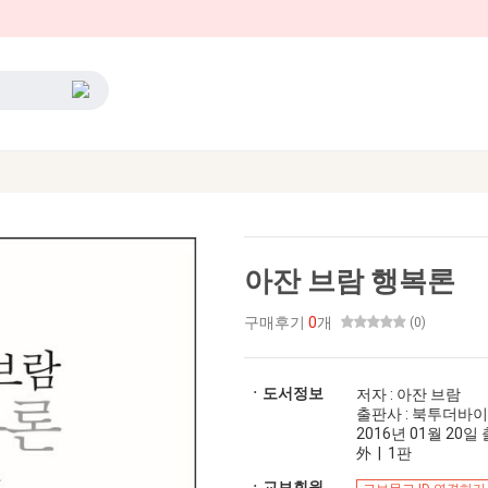
아잔 브람 행복론
구매후기
0
개
(0)
ㆍ도서정보
저자 : 아잔 브람
출판사 : 북투더바
2016년 01월 20일 출
外 | 1판
ㆍ교보회원