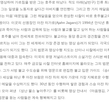
께 명상하며 가르침을 받은 그는 호주로 떠났다. 적도 아래(남반구) 인류 
 그는 일생을 노동자로 살다간 아버지를 연민했다. 그리고 한 가지 깨달음
하는 마음’ 때문임을. 그런 깨달음을 얻으며 완성한 사찰이 바로 호주불
도원이다. 이곳의 선원장인 아잔 자가로(Ajahn Jagaro)가 1994년 안식년
람과 죽어가는 사람과 감옥에 있는 사람과 불교를 알고 싶어 하는 사람들을
은 호주를 넘어 전세계로 전파되었다. 불교라는 동양 종교의 경건함을 견
치는 사이 그는 전 세계에서 가장 존경 받는 명상 승려가 되었다. 각국
법사가 되기도 했다. 그의 법문과 명상수행 지도는 산이나 사찰에서만 이루
 대중과 접속한다. 미국의 유명 저널리스트이자 소설가인 스티븐 배철러(Ste
을 전하고 있다. 매주 금요일 사찰 인터넷 홈페이지에 올라오는 그의 법문
. 그가 서방 불교 수도승을 위해 영문으로 편집한 불교 입문 가이드 《승
가 세상을 떠난 후 아잔 브람은 아잔 차의 제자 가운데 가장 지혜로운 수행
 메달을 수상하기도 했다. 30년 동안 수행하며 쌓은 경험과 스승 아잔 차
 모아 펴낸 《성난 물소 놓아주기》를 비롯해 명상 안내서 《마음챙김, 기쁨
법문을 듣는 사람들은 계속 행복해지고 있다.