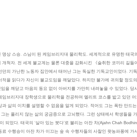
 명상 스승. 스님이 된 케임브리지대 물리학도. 세계적으로 유명한 태국의
 개척자. 전 세계 불교계는 물론 대중을 감화시킨 《술취한 코끼리 길들이
국 런던의 가난한 노동자 집안에서 태어난 그는 독실한 기독교인이었다. 기
서적을 읽다가 자신이 불교도임을 깨달았다. 하지만 불가에 귀의할 정도의 
것임을 깨닫고 마음의 동요 없이 아버지를 가만히 내려놓을 수 있었다. 당
 케임브리지대 장학생으로 물리학을 전공하며 엘리트 코스를 밟고 있던 어느
상과 삶의 이치를 설명할 수 없음을 알게 되었다. 적어도 그는 폭탄 만드는
 그는 풀리지 않는 삶의 궁금증으로 고뇌했다. 그런 상태에서 학생들을 가
다. 태국의 ‘살아 있는 붓다’로 불리는 아잔 차(Ajahn Chah Bodhinya
동료 수행승이 아잔 차가 이끄는 숲 속 수행자들의 사찰인 왓농파퐁에 가서