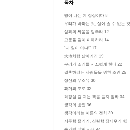
목차
병이 나는 게 정상이다 8

우리가 바라는 것, 삶이 줄 수 없는 것 
삶과의 싸움을 멈추라 12

고통을 깊이 이해하라 14

“내 일이 아냐!” 17

大地처럼 살아가라 19

우리가 소리를 시끄럽게 한다 22

결혼하려는 사람들을 위한 조언 25

정신의 무소유 30

과거의 포로 32

화장실 갈 때는 책을 들지 말라 34

생각의 방향 36

생각이라는 이름의 전차 39

지루함 즐기기, 산란함 잠재우기 42

손가락 잘린 사내 44
