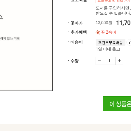
교보문고 ID 연결하기
도서를 구입하시면 
받으실 수 있습니다.
11,7
13,000원
ㆍ꽃마가
ㆍ추가혜택
꽃 2송이
ㆍ배송비
조건부무료배송
1일 이내 출고
ㆍ수량