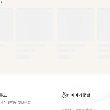
+
문고
이야기꽃밭
 세상, 인터넷 교보문고