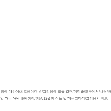
박함에 대하여/외로움이란 병/그리움에 말을 걸면/거미줄/포구에서/사랑/바
깻잎 따는 아낙네/담쟁이/행운/12월의 어느 날/거문고타기/그리움의 비悲
