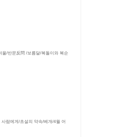
 겨울/반문反問 /보름달/복돌이와 복순
 사람에게/초설의 약속/베개/4월 어