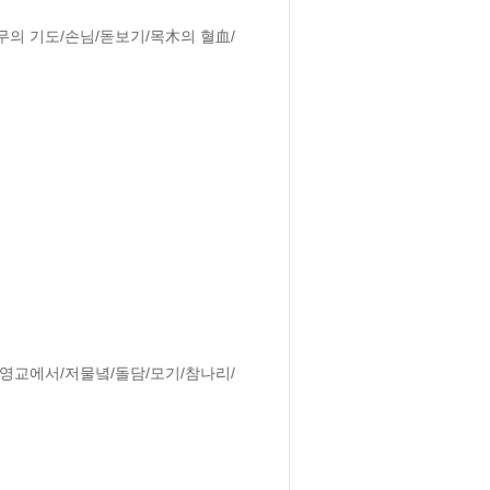
무의 기도/손님/돋보기/목木의 혈血/
월영교에서/저물녘/돌담/모기/참나리/