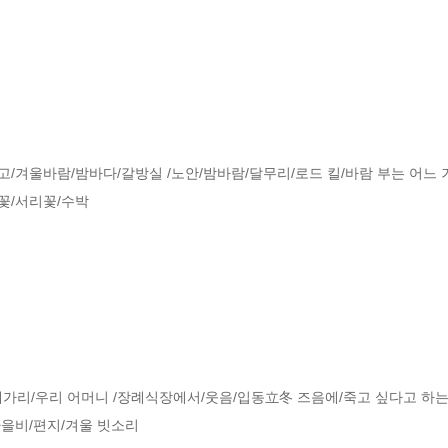
내고/겨울바람/밤바다/갈방실 /노안/밤바람/달무리/로드 킬/바람 부는 어느
꽃/서리꽃/수박

가리/우리 어머니 /장례식장에서/웃음/입동立冬 즈음에/죽고 싶다고 하는
가을비/편지/겨울 빗소리
