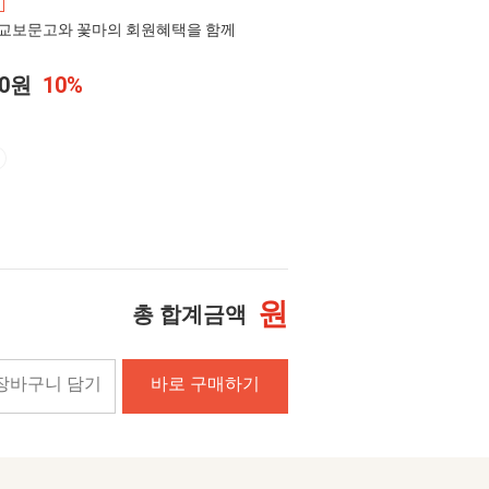
교보문고와 꽃마의 회원혜택을 함께
00원
10%
원
총 합계금액
장바구니 담기
바로 구매하기