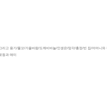
 그리고 용기/물꼬/가을바람/도깨비바늘/인생은/망각/흥정/빈 집/어머니와 부
로등과 매미
