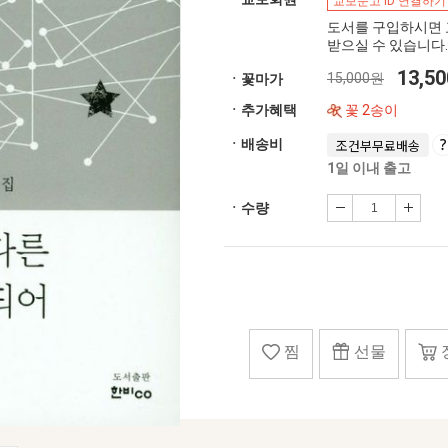
교보문고 ID 연결하기
도서를 구입하시면 
받으실 수 있습니다.
13,5
15,000원
ㆍ꽃마가
ㆍ추가혜택
꽃 2송이
ㆍ배송비
조건부무료배송
1일 이내 출고
ㆍ수량
찜
선물