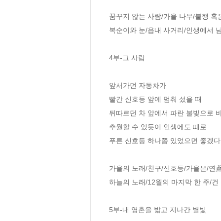
꿈꾸지 않는 사람/가을 나무/불행 혹
복순이와 눈/읍내 사거리/인생에서 남는
4부-그 사람

앞서가던 자동차가

빨간 신호등 앞에 멈춰 섰을 때

뒤따르던 차 앞에서 파란 불빛으로 바
추월할 수 있듯이 인생에도 때로 

푸른 신호등 하나쯤 있었으면 좋겠다.
가을의 노래/친구/신호등/가을은/연鳶
하늘의 노래/12월의 마지막 한 주/건
5부-내 영혼을 밟고 지나간 별빛
