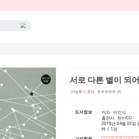
서로 다른 별이 되어
구매후기
0
개
(0)
ㆍ도서정보
저자 : 이인식
출판사 : 한비CO
2018년 04월 05일 출
外 | 1판
ㆍ교보회원