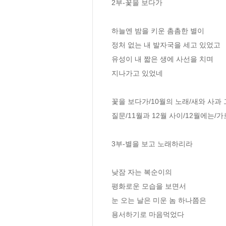
2부-꽃을 보다가

하늘엔 밤을 키운 촘촘한 별이

정처 없는 내 발자국을 세고 있었고

유성이 내 짧은 생에 사선을 치며 

지나가고 있었네

꽃을 보다가/10월의 노래/새와 사과
질문/11월과 12월 사이/12월에는/가
3부-별을 보고 노래하리라

낮잠 자는 복순이의 

평화로운 모습을 보면서

눈 오는 날은 미운 놈 하나쯤은 

용서하기로 마음먹었다 
