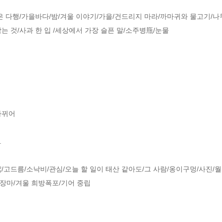
은 다행/가을바다/밤/겨울 이야기/가을/건드리지 마라/까마귀와 물고기/나
 것/사과 한 입 /세상에서 가장 슬픈 말/소주병甁/눈물

뀌어 



/고드름/소낙비/관심/오늘 할 일이 태산 같아도/그 사람/옹이구멍/사진/
 장마/겨울 희방폭포/기어 중립
