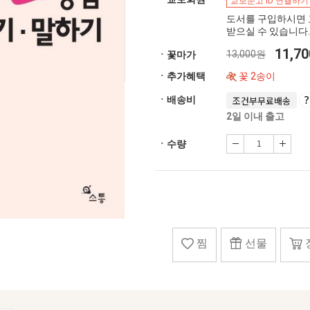
교보문고 ID 연결하기
도서를 구입하시면 
받으실 수 있습니다.
11,7
13,000원
ㆍ꽃마가
ㆍ추가혜택
꽃 2송이
ㆍ배송비
조건부무료배송
2일 이내 출고
ㆍ수량
찜
선물