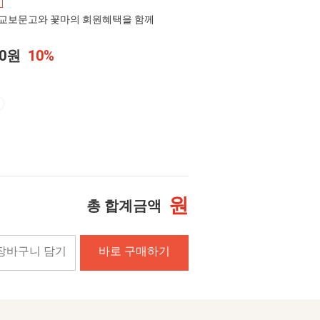
교보문고와 꽃마의 회원혜택을 함께
00원
10%
원
총 합계금액
장바구니 담기
바로 구매하기