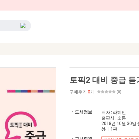
토픽2 대비 중급 듣
구매후기
0
개
(0)
ㆍ도서정보
저자 : 라혜민
출판사 : 소통
2018년 10월 30일 출
外 | 1판
ㆍ교보회원