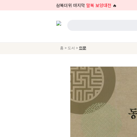
삼복더위 마지막
말복 보양대전
🔥
>
>
홈
도서
인문