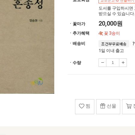
교보문고 ID 연결하기
도서를 구입하시면 
받으실 수 있습니다.
20,000원
ㆍ꽃마가
ㆍ추가혜택
꽃 3송이
ㆍ배송비
조건부무료배송
1일 이내 출고
ㆍ수량
찜
선물