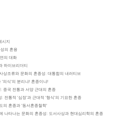
메시지

성의 혼융

연의 대화

과 하이브리더티

사상조류와 문화의 혼종성: 대통합의 내러티브

 '의식'의 분리냐! 혼종이냐!

 중국 전통과 서양 근대의 혼종

 전통적 '심정'과 근대적 '형식'의 기묘한 혼종

도의 혼종과 '동서혼종철학'

에 나타나는 문화의 혼종성: 도서사상과 현대심리학의 혼종
