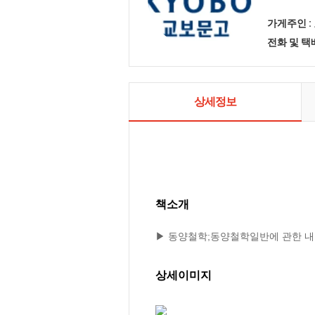
가게주인 :
전화 및 
상세정보
책소개
▶ 동양철학;동양철학일반에 관한 내
상세이미지