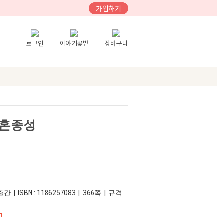
가입하기
로그인
이야기꽃밭
장바구니
 혼종성
간 | ISBN : 1186257083 | 366쪽 | 규격