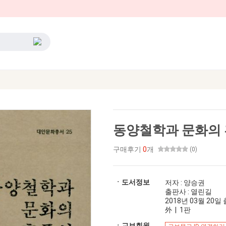
동양철학과 문화의
구매후기
0
개
(0)
ㆍ도서정보
저자 : 양승권
출판사 : 열린길
2018년 03월 20일 출
外 | 1판
ㆍ교보회원