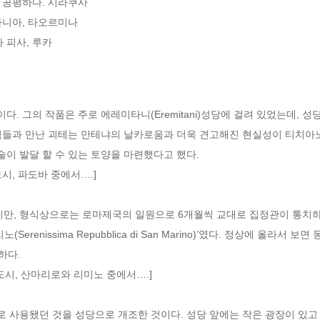
공평하다. 시라쿠사

니아, 타오르미나

 피사, 루카
향이다. 그의 작품은 주로 에레미타니(Eremitani)성당에 걸려 있었는데,
림들과 만난 괴테는 만테냐의 날카로움과 더욱 견고해진 현실성이 티치아노
술이 발달 할 수 있는 토양을 마련했다고 했다. 
시, 파도바 중에서….]
, 형식상으로는 로마제국의 일원으로 6개월씩 교대로 집정관이 통치하
erenissima Repubblica di San Marino)’였다. 정상에 올라서
하다. 
도시, 산마리로와 리미노 중에서….]
 사용됐던 것을 성당으로 개조한 것이다. 성당 앞에는 작은 광장이 있고 