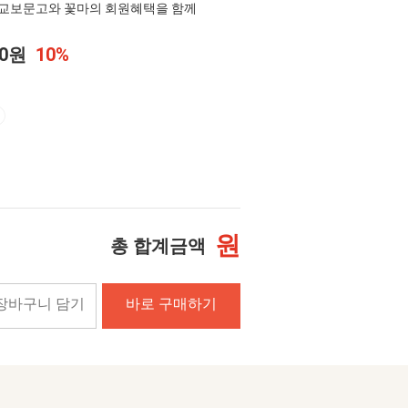
교보문고와 꽃마의 회원혜택을 함께
50원
10%
원
총 합계금액
장바구니 담기
바로 구매하기