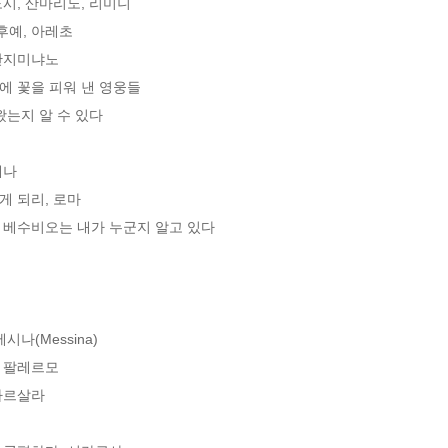
시, 산마리노, 리미니

예, 아레초

산지미냐노

 꽃을 피워 낸 영웅들

는지 알 수 있다

나

 되리, 로마

 베수비오는 내가 누군지 알고 있다

(Messina)

 팔레르모

르살라
