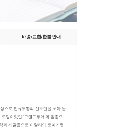
배송/교환/환불 안내
네상스로 인류부활의 신호탄을 쏘아 올
 로망이었던 ‘그랜드투어’의 일종으
자각과 깨달음으로 이탈리아·로마기행