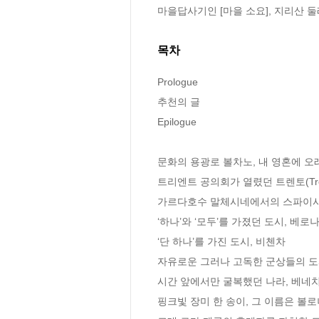
마을답사기인 [마을 소요], 지리산 둘
목차
Prologue

추천의 글

Epilogue

문화의 용광로 볼차노, 내 영혼에 오래
트리엔트 공의회가 열렸던 트렌토(Tren
가르다호수 말체시네에서의 스파이사
‘하나’와 ‘모두’를 가졌던 도시, 베로나
‘단 하나’를 가진 도시, 비첸차

자유로운 그러나 고독한 군상들의 도시
시간 앞에서만 굴복했던 나라, 베네치
핑크빛 장미 한 송이, 그 이름은 볼로