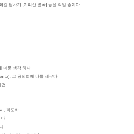
레길 답사기 [지리산 별곡] 등을 작업 중이다.
 머문 생각 하나

to), 그 공의회에 나를 세우다

건



, 파도바

아

냐
