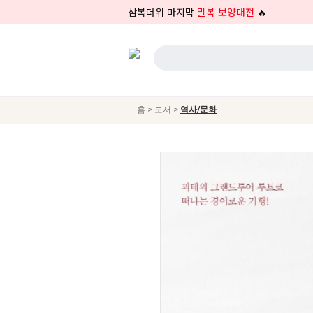
삼복더위 마지막
말복 보양대전
🔥
>
>
홈
도서
역사/문화