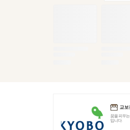
교보
꿈을 피우는
입니다.