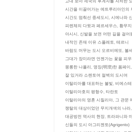
고대 로마 제국의 후계자를 자처한 도
시간을 이끌어가는 에트루리아인의 후
시간도 멈춰선 중세도시, 시에나와 
피렌체의 다윗과 페르세우스, 황무지에
아시시, 신발을 보면 어떤 길을 걸어왔
내적인 존재 이유 스폴레토, 테르니

바람도 머무는 도시 오르비에또, 볼세
그대가 장미라면 언젠가는 꽃을 피우게
몽롱한 나폴리, 명징(明澄)한 폼페이,
잘 있거라 소렌토여 절벽의 도시여

이탈리아를 대표하는 불빛, 비에스테

이탈리아호의 평형수, 타란토

이탈리아의 영혼 시칠리아, 그 관문 메시나
쟁탈의 대상이었던 무지개색의 나라,
대공방전 역사의 현장, 트라파니와 마
신들의 도시 아그리젠토(Agrigento)
