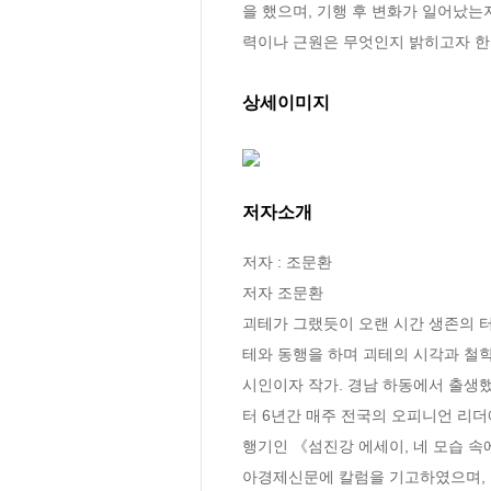
을 했으며, 기행 후 변화가 일어났는
력이나 근원은 무엇인지 밝히고자 한
상세이미지
저자소개
저자 : 조문환

저자 조문환

괴테가 그랬듯이 오랜 시간 생존의 
테와 동행을 하며 괴테의 시각과 철학
시인이자 작가. 경남 하동에서 출생했
터 6년간 매주 전국의 오피니언 리더
행기인 《섬진강 에세이, 네 모습 속
아경제신문에 칼럼을 기고하였으며, 