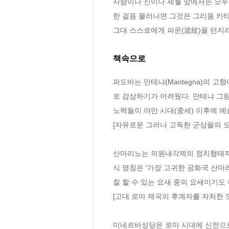
사람이나 신이나 세월 앞에서는 모두 
한 걸음 물러나면 그것은 그리움 카타
그대 스스로에게 파문(波紋)을 던지라
책속으로
파도바는 만테냐(Mantegna)의 고
로 감상하기가 어려웠다. 만테냐 그
노력들이 야만 시대(중세) 이후에 예
[자유로운 그러나 고독한 군상들의 도
산마리노는 의원내각제의 정치형태지만
식 명칭은 ‘가장 고귀한 공화국 산마리노(S
찰 할 수 있는 요새 중의 요새이기도 
[고대 로마 제국의 후계자를 자처한 
미네르바성당은 로마 시대에 신전으로