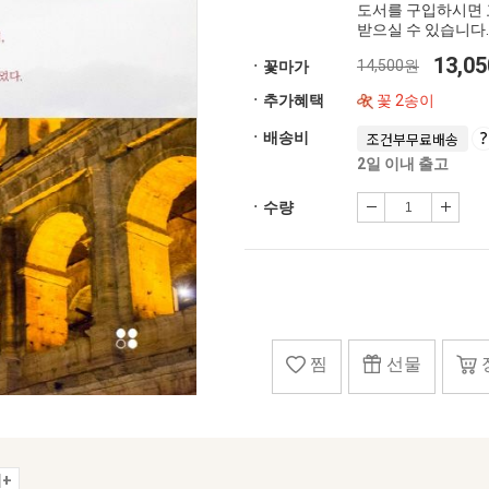
도서를 구입하시면 
받으실 수 있습니다.
13,0
14,500원
ㆍ꽃마가
ㆍ추가혜택
꽃 2송이
ㆍ배송비
조건부무료배송
2일 이내 출고
ㆍ수량
찜
선물
+